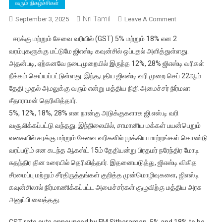
வரும் நிகழ்ச்சிகள்
Nri Tamil
On
September 3, 2025
Leave A Comment
ஜிஎஸ்டியில்
சரக்கு மற்றும் சேவை வரியில் (GST) 5% மற்றும் 18% என 2
12%,
வரம்புகளுக்கு மட்டுமே ஜிஎஸ்டி கவுன்சில் ஒப்புதல் அளித்துள்ளது.
28%
அதன்படி, ஏற்கனவே நடைமுறையில் இருந்த 12%, 28% ஜிஎஸ்டி வரிகள்
வரிகள்
நீக்கம் செய்யப்பட்டுள்ளது. இந்த,புதிய ஜிஎஸ்டி வரி முறை செப் 22ஆம்
நீக்கம்,
ஆடம்பர
தேதி முதல் அமலுக்கு வரும் என்று மத்திய நிதி அமைச்சர் நிர்மலா
பொருட்களுக்கு
சீதாராமன் தெரிவித்தார்.
40%
5%, 12%, 18%, 28% என நான்கு அடுக்குகளாக ஜி.எஸ்.டி வரி
வரி;
வசூலிக்கப்பட்டு வந்தது. இந்நிலையில், சாமானிய மக்கள் பயன்பெறும்
நிர்மலா
வகையில் சரக்கு மற்றும் சேவை வரிகளில் முக்கிய மாற்றங்கள் கொண்டு
சீதாராமன்
வரப்படும் என கடந்த ஆகஸ்ட் 15ம் தேதியன்று பிரதமர் நரேந்திர மோடி
அதிரடி
சுதந்திர தின உரையில் தெரிவித்தார். இதனையடுத்து, ஜிஎஸ்டி விகித
அறிவிப்பு
சீரமைப்பு மற்றும் சீர்திருத்தங்கள் குறித்த முன்மொழிவுகளை, ஜிஎஸ்டி
கவுன்சிலால் நிர்மாணிக்கப்பட்ட அமைச்சர்கள் குழுவிற்கு மத்திய அரசு
அனுப்பி வைத்தது.
GST rate cuts announced by FM Sitharaman, 5% and 18% to be