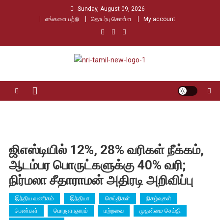
Skip
Sunday, August 09, 2026
to
எங்களை பற்றி
தொடர்பு கொள்ள
My account
content
Nri Tamil
உலக தமிழர்களின் உரத்த குரல்
ஜிஎஸ்டியில் 12%, 28% வரிகள் நீக்கம்,
ஆடம்பர பொருட்களுக்கு 40% வரி;
நிர்மலா சீதாராமன் அதிரடி அறிவிப்பு
இந்திய வணிகம்
இந்தியா
செய்திகள்
நிகழ்வுகள்
பெண்கள்
பொருளாதாரம்
மற்றவை
முதன்மை செய்தி