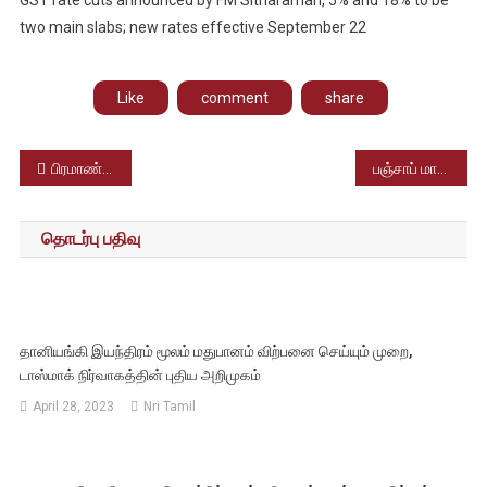
two main slabs; new rates effective September 22
Like
comment
share
Post
பிரமாண்ட ராணுவ அணிவகுப்பு நடத்திய சீனா; நிகழ்ச்சியில் பங்குகொண்ட ரஷ்யா மற்றும் வட கொரிய அதிபர்கள்
பஞ்சாப் மாநிலத்தை புரட்டிப் போட்ட பெரும் வெள்ளம்; மாநில பேரிடராக அறிவித்த பஞ்சாப் அரசு
navigation
தொடர்பு பதிவு
தானியங்கி இயந்திரம் மூலம் மதுபானம் விற்பனை செய்யும் முறை,
டாஸ்மாக் நிர்வாகத்தின் புதிய அறிமுகம்
April 28, 2023
Nri Tamil