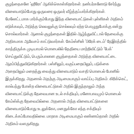
குழந்தைகளே ‘ஹீரோ’ ஆகிக்கொள்கிறார்கள். நண்பர்களோடு சேர்ந்து
விளையாடும்போது ஒருவரை ஒருவர் வீழ்த்தப்பார்க்கிறார்கள்.
மேலோட்டமாக பார்க்கும்போது இந்த விளையாட்டுகள் புள்ளிகள் அதிகம்
எடுக்கவும், அடுத்த லெவலுக்கு செல்லவும் ஏற்ற பொழுதுபோக்கு என்று
சொல்வார்கள். ஆனால் குழந்தைகள் இதில் ஆழ்ந்துவிட்டால் தேவைக்கு
அதிகமாக ஆவேசம் காட்டுவார்கள். கேம்ஸ்சின் ‘பிரேக் டைம்’ நேஇரத்தில்
காத்திருக்க முடியாமல் மொபைலில் தேதியை மாற்றிவிட்டும் ‘பேக்’
செய்துவிட்டும், பெரும்பாலான குழந்தைகள் அடுத்த விளையாட்டை
ஆரம்பித்துவிடுகிறார்கள். பஸ்சிலும், வகுப்பறையிலும், படுக்கை
அறையிலும் மறைத்து வைத்து விளையாடும் வசதி மொபைல் போனில்
இருக்கிறது. அதனால் அதற்கு அடிமையாகும் வாய்ப்பு அதிகம். கிரிக்கெட்,
கால்பந்து போன்ற விளையாட்டுகள் அதில் இருந்தாலும் அந்த
விளையாட்டுக்கு தேவையான உடல் சக்தியும், மனோபாவமும் மொபைல்
கேம்ஸ்க்கு தேவையில்லை. அதனால் அந்த விளையாட்டுகளை
விளையாடும்போது உடலுக்கோ, மனதுக்கோ எந்த சக்தியும்
கிடைக்கப்போவதில்லை. மாறாக அடிமையாகும் எண்ணம்தான் அதில்
அதிகம் வளருகிறது.