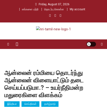
Skip
Friday, August 07, 2026
to
எங்களை பற்றி
தொடர்பு கொள்ள
My account
content
Nri Tamil
உலக தமிழர்களின் உரத்த குரல்
ஆன்லைன் ரம்மியை தொடர்ந்து
ஆன்லைன் விளையாட்டும் தடை
செய்யப்படுமா.? – உயர்நீதிமன்ற
மதுரைகிளை விளக்கம்
இந்தியா
செய்திகள்
தமிழ்நாடு