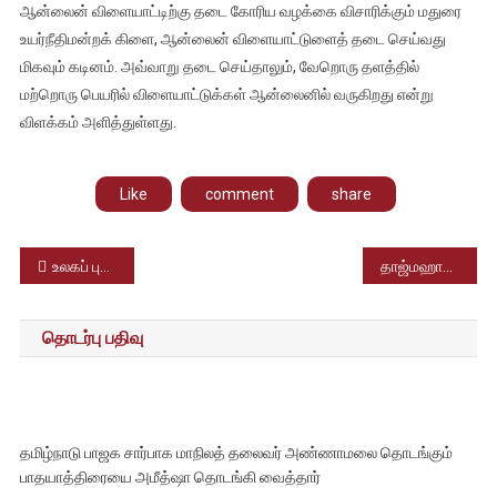
ஆன்லைன் விளையாட்டிற்கு தடை கோரிய வழக்கை விசாரிக்கும் மதுரை
உயர்நீதிமன்றக் கிளை, ஆன்லைன் விளையாட்டுளைத் தடை செய்வது
மிகவும் கடினம். அவ்வாறு தடை செய்தாலும், வேறொரு தளத்தில்
மற்றொரு பெயரில் விளையாட்டுக்கள் ஆன்லைனில் வருகிறது என்று
விளக்கம் அளித்துள்ளது.
Like
comment
share
Post
உலகப் புகழ் பெற்ற மைசூரு தசரா திருவிழா ஆரம்பம் – குடியரசுத் தலைவர் தொடங்கி வைத்தார்
தாஜ்மஹால் சுற்றி 500 மீட்டருக்கு எந்த வணிக நடவடிக்கைகளும் நடைபெறக் கூடாது – உச்சநீதிமன்றம் அதிரடி
navigation
தொடர்பு பதிவு
தமிழ்நாடு பாஜக சார்பாக மாநிலத் தலைவர் அண்ணாமலை தொடங்கும்
பாதயாத்திரையை அமீத்ஷா தொடங்கி வைத்தார்