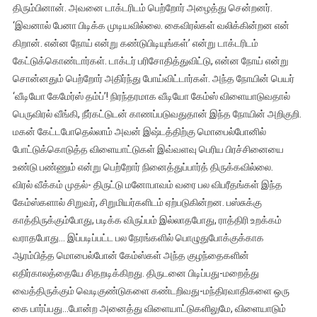
திரும்பினான். அவனை டாக்டரிடம் பெற்றோர் அழைத்து சென்றனர்.
‘இவனால் பேனா பிடிக்க முடியவில்லை. கைவிரல்கள் வலிக்கின்றன என்
கிறான். என்ன நோய் என்று கண்டுபிடியுங்கள்’ என்று டாக்டரிடம்
கேட்டுக்கொண்டார்கள். டாக்டர் பரிசோதித்துவிட்டு, என்ன நோய் என்று
சொன்னதும் பெற்றோர் அதிர்ந்து போய்விட்டார்கள். அந்த நோயின் பெயர்
‘வீடியோ கேமேர்ஸ் தம்ப்’! நிரந்தரமாக வீடியோ கேம்ஸ் விளையாடுவதால்
பெருவிரல் வீங்கி, நீர்கட்டுடன் காணப்படுவதுதான் இந்த நோயின் அறிகுறி.
மகன் கேட்டபோதெல்லாம் அவன் இஷ்டத்திற்கு மொபைல்போனில்
போட்டுக்கொடுத்த விளையாட்டுகள் இவ்வளவு பெரிய பிரச்சினையை
உண்டு பண்ணும் என்று பெற்றோர் நினைத்துப்பார்த் திருக்கவில்லை.
விரல் வீக்கம் முதல்- திருட்டு மனோபாவம் வரை பல விபரீதங்கள் இந்த
கேம்ஸ்களால் சிறுவர், சிறுமியர்களிடம் ஏற்படுகின்றன. பஸ்சுக்கு
காத்திருக்கும்போது, படிக்க விருப்பம் இல்லாதபோது, ராத்திரி உறக்கம்
வராதபோது… இப்படிப்பட்ட பல நேரங்களில் பொழுதுபோக்குக்காக
ஆரம்பித்த மொபைல்போன் கேம்ஸ்கள் அந்த குழந்தைகளின்
எதிர்காலத்தையே சிதறடிக்கிறது. திருடனை பிடிப்பது-மறைத்து
வைத்திருக்கும் வெடிகுண்டுகளை கண்டறிவது-மந்திரவாதிகளை ஒரு
கை பார்ப்பது…போன்ற அனைத்து விளையாட்டுகளிலுமே, விளையாடும்