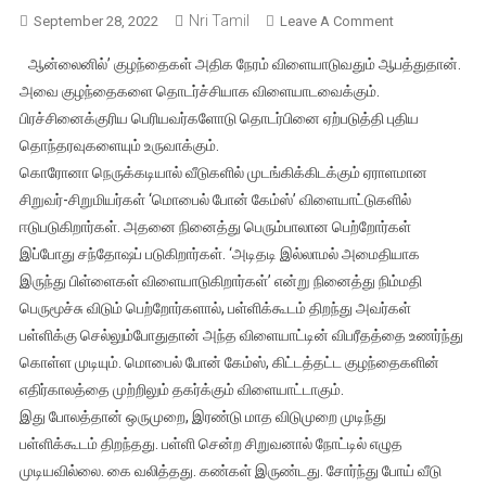
Nri Tamil
On
September 28, 2022
Leave A Comment
ஆன்லைன்
ஆன்லைனில்’ குழந்தைகள் அதிக நேரம் விளையாடுவதும் ஆபத்துதான்.
ரம்மியை
அவை குழந்தைகளை தொடர்ச்சியாக விளையாடவைக்கும்.
தொடர்ந்து
பிரச்சினைக்குரிய பெரியவர்களோடு தொடர்பினை ஏற்படுத்தி புதிய
ஆன்லைன்
தொந்தரவுகளையும் உருவாக்கும்.
விளையாட்டும்
தடை
கொரோனா நெருக்கடியால் வீடுகளில் முடங்கிக்கிடக்கும் ஏராளமான
செய்யப்படுமா.?
சிறுவர்-சிறுமியர்கள் ‘மொபைல் போன் கேம்ஸ்’ விளையாட்டுகளில்
–
ஈடுபடுகிறார்கள். அதனை நினைத்து பெரும்பாலான பெற்றோர்கள்
உயர்நீதிமன்ற
இப்போது சந்தோஷப் படுகிறார்கள். ‘அடிதடி இல்லாமல் அமைதியாக
மதுரைகிளை
இருந்து பிள்ளைகள் விளையாடுகிறார்கள்’ என்று நினைத்து நிம்மதி
விளக்கம்
பெருமூச்சு விடும் பெற்றோர்களால், பள்ளிக்கூடம் திறந்து அவர்கள்
பள்ளிக்கு செல்லும்போதுதான் அந்த விளையாட்டின் விபரீதத்தை உணர்ந்து
கொள்ள முடியும். மொபைல் போன் கேம்ஸ், கிட்டத்தட்ட குழந்தைகளின்
எதிர்காலத்தை முற்றிலும் தகர்க்கும் விளையாட்டாகும்.
இது போலத்தான் ஒருமுறை, இரண்டு மாத விடுமுறை முடிந்து
பள்ளிக்கூடம் திறந்தது. பள்ளி சென்ற சிறுவனால் நோட்டில் எழுத
முடியவில்லை. கை வலித்தது. கண்கள் இருண்டது. சோர்ந்து போய் வீடு