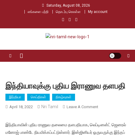
Skip
Saturday, August 08, 2026
to
எங்களை பற்றி
தொடர்பு கொள்ள
My account
content
Nri Tamil
உலக தமிழர்களின் உரத்த குரல்
இந்தியாவுக்கு புதிய இராணுவ தளபதி
இந்தியா
செய்திகள்
நிகழ்வுகள்
Nri Tamil
On
April 18, 2022
Leave A Comment
இந்தியாவுக்கு
புதிய
இந்தியாவின் புதிய ராணுவ தலைமை தளபதியாக, லெப்டினன்ட் ஜெனரல்
இராணுவ
மனோஜ் பாண்டே நியமிக்கப்பட்டுள்ளார். இன்ஜினியர் ஒருவருக்கு இந்தப்
தளபதி