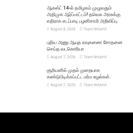
ஆகஸ்ட் 14-ல் தமிழகம் முழுவதும்
அதிமுக ஆர்ப்பாட்டம்! தவெக அரசுக்கு
எதிராக எடப்பாடி பழனிசாமி அறிவிப்பு
August 8, 2026
Team Nritamil
புதிய அணு ஆயுத ஏவுகணை சோதனை
செய்த வடகொரியா
August 7, 2026
Team Nritamil
சூரியனில் முதல் முறையாக
கண்டுபிடிக்கப்பட்ட மர்ம சுழல்கள்.
August 7, 2026
Team Nritamil