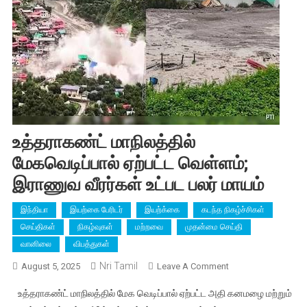
உத்தராகண்ட் மாநிலத்தில்
மேகவெடிப்பால் ஏற்பட்ட வெள்ளம்;
இராணுவ வீரர்கள் உட்பட பலர் மாயம்
இந்தியா
இயற்கை பேரிடர்
இயற்க்கை
கடந்த நிகழ்ச்சிகள்
செய்திகள்
நிகழ்வுகள்
மற்றவை
முதன்மை செய்தி
வானிலை
விபத்துகள்
Nri Tamil
On
August 5, 2025
Leave A Comment
உத்தராகண்ட்
உத்தராகண்ட் மாநிலத்தில் மேக வெடிப்பால் ஏற்பட்ட அதி கனமழை மற்றும்
மாநிலத்தில்