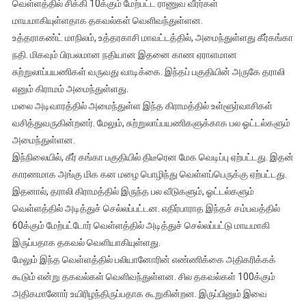
வெள்ளத்தில் சிக்கி 10க்கும் மேற்பட்ட ராணுவ வீரர்கள்
மேகவெடிப்பால்
மாயமாகியுள்ளதாக தகவல்கள் வெளிவந்துள்ளன.
ஏற்பட்ட
உத்தராகண்ட் மாநிலம், உத்தரகாசி மாவட்டத்தில், அமைந்துள்ளது கீர்கங்கா
வெள்ளம்;
இராணுவ
நதி. மிகவும் பிரபலமான நதியான இதனை காண ஏராளமான
வீரர்கள்
சுற்றுலாப்பயணிகள் வருவது வாடிக்கை. இந்தப் பகுதியின் அருகே தராலி
உட்பட
எனும் கிராமம் அமைந்துள்ளது.
பலர்
மலை அடிவாரத்தில் அமைந்துள்ள இந்த கிராமத்தில் உள்ளூர்வாசிகள்
மாயம்
வசித்துவருகின்றனர். மேலும், சுற்றுலாப்பயணிகளுக்காக பல ஓட்டல்களும்
அமைந்துள்ளன.
இந்நிலையில், கீர் கங்கா பகுதியில் திடீரென மேக வெடிப்பு ஏற்பட்டது. இதன்
காரணமாக அங்கு மிக கன மழை பொழிந்து வெள்ளப்பெருக்கு ஏற்பட்டது.
இதனால், தராலி கிராமத்தில் இருந்த பல வீடுகளும், ஓட்டல்களும்
வெள்ளத்தில் அடித்துச் செல்லப்பட்டன. எதிர்பாராத இந்தச் சம்பவத்தில்
60க்கும் மேற்பட்டோர் வெள்ளத்தில் அடித்துச் செல்லப்பட்டு மாயமாகி
இருப்பதாக தகவல் வெளியாகியுள்ளது.
மேலும் இந்த வெள்ளத்தில் பலியானோரின் எண்ணிக்கை அதிகரிக்கக்
கூடும் என்று தகவல்கள் வெளிவந்துள்ளன. சில தகவல்கள் 100க்கும்
அதிகமானோர் உயிரிழந்திருப்பதாக கூறுகின்றன. இருப்பினும் இவை