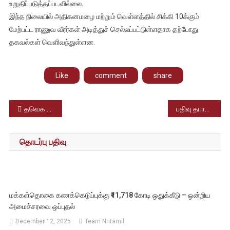
உறுதிப்படுத்தப்படவில்லை.
இந்த நிலையில் அதிகனமழை மற்றும் வெள்ளத்தில் சிக்கி 10க்கும்
மேற்பட்ட ராணுவ வீரர்கள் அடித்துச் செல்லப்பட்டுள்ளதாக தற்போது
தகவல்கள் வெளிவந்துள்ளன.
Like
comment
share
Post
தவெக மாநாடு 21-ம் தேதி மதுரையில் நடைபெறுகிறது.
பதிவு தபால் சேவை விரைவில் நிறுத்தப்படும்; இந்திய தபால்துறை அறிவிப்பு
navigation
தொடர்பு பதிவு
மக்கள்தொகை கணக்கெடுப்புக்கு ₹11,718 கோடி ஒதுக்கீடு – ஒன்றிய
அமைச்சரவை ஒப்புதல்
December 12, 2025
Team Nritamil