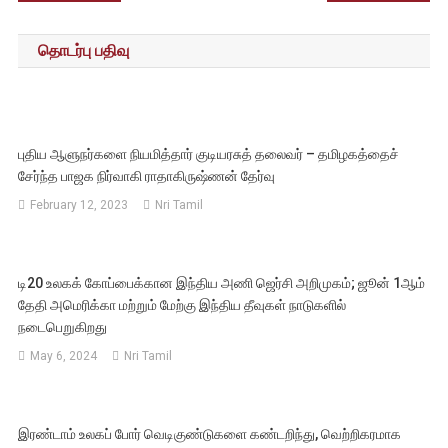
navigation
தொடர்பு பதிவு
புதிய ஆளுநர்களை நியமித்தார் குடியரசுத் தலைவர் – தமிழகத்தைச்
சேர்ந்த பாஜக நிர்வாகி ராதாகிருஷ்ணன் தேர்வு
February 12, 2023
Nri Tamil
டி20 உலகக் கோப்பைக்கான இந்திய அணி ஜெர்சி அறிமுகம்; ஜூன் 1ஆம்
தேதி அமெரிக்கா மற்றும் மேற்கு இந்திய தீவுகள் நாடுகளில்
நடைபெறுகிறது
May 6, 2024
Nri Tamil
இரண்டாம் உலகப் போர் வெடிகுண்டுகளை கண்டறிந்து, வெற்றிகரமாக