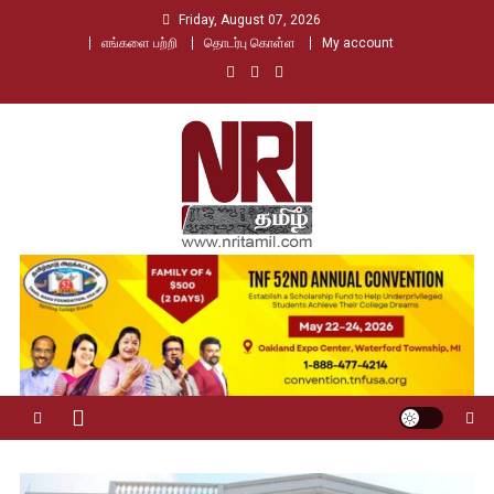
Skip
Friday, August 07, 2026
to
எங்களை பற்றி
தொடர்பு கொள்ள
My account
content
Nri Tamil
உலக தமிழர்களின் உரத்த குரல்