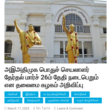
அஇஅதிமுக பொதுச் செயலாளர்
தேர்தல் மார்ச் 26ம் தேதி நடைபெறும்
என தலைமை கழகம் அறிவிப்பு
அரசியல்
இந்தியா
கடந்த நிகழ்ச்சிகள்
செய்திகள்
தமிழ்நாடு
நிகழ்வுகள்
முதன்மை செய்தி
வரும் நிகழ்ச்சிகள்
Nri Tamil
On
March 17, 2023
Leave A Comment