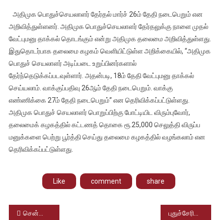
அஇஅதிமுக
அதிமுக பொதுச்செயலாளர் தேர்தல் மார்ச் 26ம் தேதி நடைபெறும் என
பொதுச்
அறிவித்துள்ளனர். அதிமுக பொதுச்செயலாளர் தேர்தலுக்கு நாளை முதல்
செயலாளர்
வேட்புமனு தாக்கல் தொடங்கும் என்று அதிமுக தலைமை அறிவித்துள்ளது.
தேர்தல்
இதுதொடர்பாக தலைமை கழகம் வெளியிட்டுள்ள அறிக்கையில், “அதிமுக
மார்ச்
26ம்
பொதுச் செயலாளர் அடிப்படை உறுப்பினர்களால்
தேதி
தேர்ந்தெடுக்கப்படவுள்ளார். அதன்படி, 18ம் தேதி வேட்புமனு தாக்கல்
நடைபெறும்
செய்யலாம். வாக்குப்பதிவு 26ஆம் தேதி நடைபெறும். வாக்கு
என
எண்ணிக்கை 27ம் தேதி நடைபெறும்” என தெரிவிக்கப்பட்டுள்ளது.
தலைமை
அதிமுக பொதுச் செயலாளர் பொறுப்பிற்கு போட்டியிட விரும்புவோர்,
கழகம்
தலைமைக் கழகத்தில் கட்டணத் தொகை ரூ.25,000 செலுத்தி விருப்ப
அறிவிப்பு
மனுக்களை பெற்று பூர்த்தி செய்து தலைமை கழகத்தில் வழங்கலாம் என
தெரிவிக்கப்பட்டுள்ளது.
Like
comment
share
Post
சென்னை சேப்பாக்கம் கிரிக்கெட் மைதானத்தில் அமைக்கப்பட்டுள்ள புதிய கேலரியை முதலமைச்சர் மு.க.ஸ்டலின் திறந்து வைத்தார்
புதுச்சேரியில் அரசுப் பேருந்துகளில் அனைத்து பெண்களும் இலவசமாக பயணிக்கலாம் – முதல்வர் ரங்கசாமி அறிவிப்பு