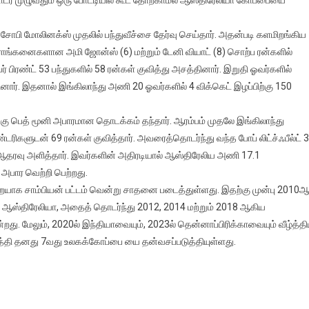
சோபி மோலினக்ஸ் முதலில் பந்துவீச்சை தேர்வு செய்தார். அதன்படி களமிறங்கிய
ாங்கனைகளான அமி ஜோன்ஸ் (6) மற்றும் டேனி வியாட் (8) சொற்ப ரன்களில்
வர் பிரண்ட் 53 பந்துகளில் 58 ரன்கள் குவித்து அசத்தினார். இறுதி ஓவர்களில்
சினார். இதனால் இங்கிலாந்து அணி 20 ஓவர்களில் 4 விக்கெட் இழப்பிற்கு 150
ை
ு பெத் மூனி அபாரமான தொடக்கம் தந்தார். ஆரம்பம் முதலே இங்கிலாந்து
ண்டரிகளுடன் 69 ரன்கள் குவித்தார். அவரைத்தொடர்ந்து வந்த போப் லிட்ச்ஃபீல்ட் 
யா
ான ஆதரவு அளித்தார். இவர்களின் அதிரடியால் ஆஸ்திரேலிய அணி 17.1
 அபார வெற்றி பெற்றது.
ையாக சாம்பியன் பட்டம் வென்று சாதனை படைத்துள்ளது. இதற்கு முன்பு 2010ஆ
 ஆஸ்திரேலியா, அதைத் தொடர்ந்து 2012, 2014 மற்றும் 2018 ஆகிய
து. மேலும், 2020ல் இந்தியாவையும், 2023ல் தென்னாப்பிரிக்காவையும் வீழ்த்த
்த்தி தனது 7வது உலகக்கோப்பை யை தன்வசப்படுத்தியுள்ளது.