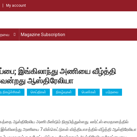
My account
்றவை
Magazine Subscription
ோப்பை; இங்கிலாந்து அணியை வீழ்த்தி
ென்றது ஆஸ்திரேலியா
த நிகழ்ச்சிகள்
செய்திகள்
நிகழ்வுகள்
பெண்கள்
மற்றவை
த்தை ஆஸ்திரேலிய அணி மீண்டும் நிரூபித்துள்ளது. லார்ட்ஸ் மைதானத்தில்
 இங்கிலாந்து அணியை 7 விக்கெட்டுகள் வித்தியாசத்தில் வீழ்த்தி ஆஸ்திரேலியா
ொடர் முழுவதும் ஒரு போட்டியில் கூட தோற்காமல் ஆஸ்திரேலியா கோப்பையை