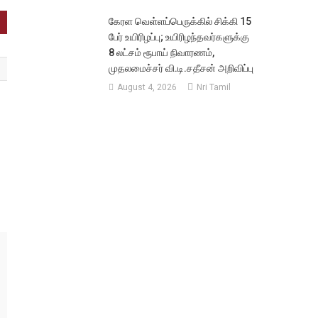
கேரள வெள்ளப்பெருக்கில் சிக்கி 15
பேர் உயிரிழப்பு; உயிரிழந்தவர்களுக்கு
8 லட்சம் ரூபாய் நிவாரணம்,
முதலமைச்சர் வி.டி.சதீசன் அறிவிப்பு
August 4, 2026
Nri Tamil