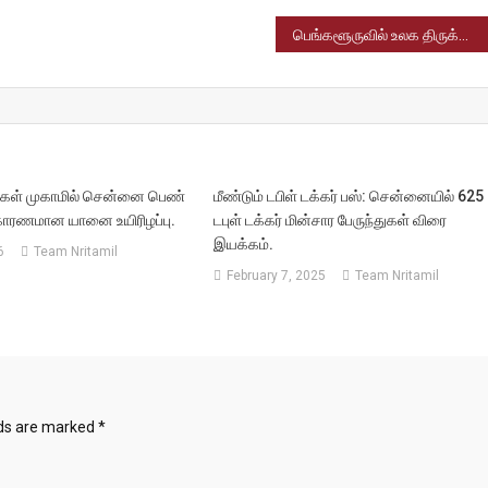
பெங்களூருவில் உலக திருக்குறள் மாநாடு 2026: திருக்குறளை தேசிய நூலாக அறிவிக்க வலியுறுத்திய தீர்மானம்.
கள் முகாமில் சென்னை பெண்
மீண்டும் டபிள் டக்கர் பஸ்: சென்னையில் 625
ு காரணமான யானை உயிரிழப்பு.
டபுள் டக்கர் மின்சார பேருந்துகள் விரை
இயக்கம்.
6
Team Nritamil
February 7, 2025
Team Nritamil
lds are marked
*