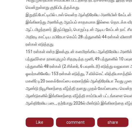
உலகக்
வென்றுள்ளது குறிப்பிடத்தக்கது.
கோப்பை;
இங்கிலாந்து
இறுதிப்போட்டியில் டாஸ் வென்ற ஆஸ்திரேலிய அணியின் கேப்டன் 
அணியை
இங்கிலாந்து அணிக்கு ஆரம்பம் சாதகமாக இல்லை. தொடக்க வீர
வீழ்த்தி
ஆட்டமிழந்தனர். இருப்பினும், பொறுப்புடன் ஆடிய கேப்டன் நாட் சீ
ஏழாவது
அதிரடி காட்டிய ஃபிரேயா கெம்ப் 28 பந்துகளில் 44 ரன்கள் விளா
முறையாக
ரன்கள் எடுத்தது.
கோப்பைய
151 ரன்கள் என்ற இலக்குடன் களமிறங்கிய ஆஸ்திரேலிய அணிக்க
வென்றது
பந்துவீச்சை நாலாபுறமும் சிதறடித்த மூனி, 49 பந்துகளில் 10 பவு
ஆஸ்திரேலி
பந்துகளில் 48 ரன்கள் (2 சிக்ஸர், 6 பவுண்டரி) எடுத்து வலுவ
ஓவர்களிலேயே 153 ரன்கள் எடுத்து, 7 விக்கெட் வித்தியாசத்தில்
மகளிர் டி20 உலகக்கோப்பை வரலாற்றில் ஆஸ்திரேலியா 7வது முற
ஆண்டு நியூசிலாந்தை வீழ்த்தி தனது முதல் கோப்பையை வென்ற
ஆண்டுகளில் இங்கிலாந்தை வீழ்த்தி சாம்பியன் பட்டங்களை வென்ற
ஆஸ்திரேலிய படை, தற்போது 2026ல் மீண்டும் இங்கிலாந்தை வீழ
Like
comment
share