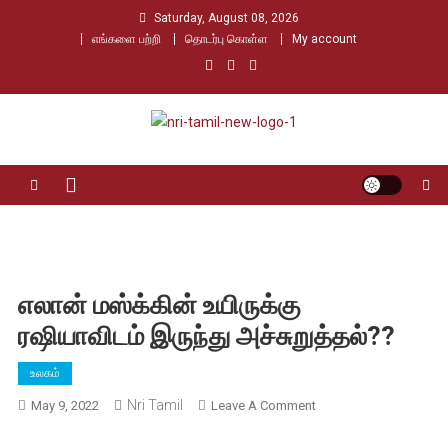
Skip
Saturday, August 08, 2026
to
எங்களை பற்றி
தொடர்பு கொள்ள
My account
content
Nri Tamil
உலக தமிழர்களின் உரத்த குரல்
எலான் மஸ்க்கின் உயிருக்கு
ரஷியாவிடம் இருந்து அச்சுறுத்தல்??
உலகம்
Nri Tamil
On
May 9, 2022
Leave A Comment
எலான்