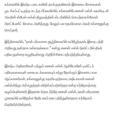
மஸ்க்கின்
உக்ரைனில் இரஷ்ய படைகளின் தாக்குதலினால் இணைய சேவைகள்
உயிருக்கு
முடக்கப்பட்டிருந்த கடந்த பிப்ரவரியில், உக்ரைனில் எலான் மஸ்க் உதவியுடன்
ரஷியாவிடம்
அவரின் ஸ்பேஸ்-எக்ஸ் நிறுவத்தின் ஸ்டார்லிங்க் செயற்கைக்கோள்
இருந்து
பிராட்பேண்ட் சேவை அளித்தது. மேலும் பல உதவிகளை அவர் உக்ரைனுக்கு
அச்சுறுத்தல்??
செய்தார்.
இந்நிலையில், “நான் மர்மமான சூழ்நிலையில் உயிரிழந்தால், இதை பற்றி
அறிவது நன்றாக உள்ளதல்லவா..” என்று எலான் மஸ்க் டுவிட்டரில் திடீர்
பதிவு ஒன்றை எழுதியுள்ளது அதிர்ச்சியை ஏற்படுத்தியுள்ளது.
இரஷ்ய அதிகாரிகள் மற்றும் எலான் மஸ்க் ஆகியோரின் டிவிட்டர்
பதிவுகளையுன் உரையாடல்களையும் உற்று நோக்கும் இணைய கள
ஆய்வாளர்கள், உக்ரைனுக்கு உதவியதற்காக, ரஷியாவால் எலான்
மஸ்க்கிற்கு அச்சுறுத்தல் விடுக்கப்படுகிறதா என்ற சந்தேகத்தை
எழும்பியுள்ளனர்.இதனை தொடர்ந்தே எலான் மஸ்க், தான் மர்மமான
முறையில் உயிரிழக்க நேரிடலாம் என பதிந்துள்ளதாக சந்தேகம்
தெரிவிக்கின்றனர்.