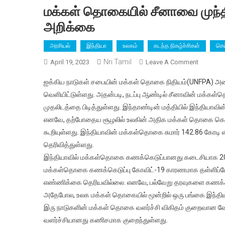
மக்கள் தொகையில் சீனாவை முந்தி
அறிக்கை
அரசியல்
இந்தியா
உலகம்
கடந்த நிகழ்ச்சிகள்
செய
Nri Tamil
On
April 19, 2023
Leave A Comment
மக்கள்
ஐக்கிய நாடுகள் சபையின் மக்கள் தொகை நிதியம்(UNFPA) 
தொகையி
வெளியிட்டுள்ளது. அதன்படி, நடப்பு ஆண்டில் சீனாவின் மக
சீனாவை
முதலிடத்தை பிடித்துள்ளது. இந்தாண்டின் மத்தியில் இந்தியாவ
முந்தி
எனவே, தற்போதைய சூழலில் உலகின் அதிக மக்கள் தொகை கொண்ட
முதலிடைத
பிடித்த
கூறியுள்ளது. இந்தியாவின் மக்கள்தொகை சுமார் 142.86 கோ
இந்தியா
தெரிவித்துள்ளது.
–
இந்தியாவில் மக்கள்தொகை கணக்கெடுப்பானது கடைசியாக 2011இ
ஐ.நா
மக்கள்தொகை கணக்கெடுப்பு கோவிட்-19 காரணமாக தள்ளிப்ப
அறிக்கை
எண்ணிக்கை தெரியவில்லை. எனவே, பல்வேறு தரவுகளை கணக்கி
அதேபோல, உலக மக்கள் தொகையில் மூன்றில் ஒரு பங்கை இந்திய
இரு நாடுகளின் மக்கள் தொகை வளர்ச்சி விகிதம் குறைவான வே
வளர்ச்சியானது கணிசமாக குறைந்துள்ளது.