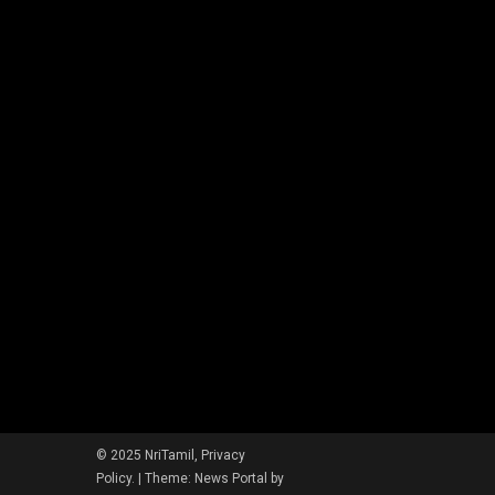
© 2025 NriTamil, Privacy
Policy.
|
Theme: News Portal by