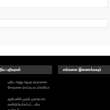
திய பதிவுகள்
எங்களை இணைக்கவும்
புதிய அணு ஆயுத ஏவுகணை
சோதனை செய்த வடகொரியா
சூரியனில் முதல் முறையாக
கண்டுபிடிக்கப்பட்ட மர்ம
சுழல்கள்.