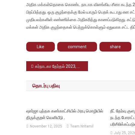
அதிக மக்கள்தொகை கொண்ட நாடாக விளங்கிய சீனா கடந்த 2
பிறப்பித்தது. ஒரு குழந்தைக்கு மேல் யாரும் பெறக் கூடாது எ
முதியவர்களின் எண்ணிக்கை அதிகரித்து காணப்படுகிறது. கட்ட
மக்கள் அதிக குழந்தைகள் பெற்றுக்கொள்ளும் ஏதுவாக சட்ட திட
Like
comment
share
Post
கர்நாடகா தேர்தல் 2023, யாருக்கு வெற்றிவாய்ப்பு, ஆட்சியை தக்கவைக்குமா பாஜக – கருத்துகணிப்பு என்ன..??
navigation
தொடர்பு பதிவு
ஷார்ஜா புத்தக கண்காட்சியில் அரபு மொழியில்
நீட் தேர்வு குள
திருக்குறள் வெளியீடு .
நடந்த போராட்
பரிசீலிக்கப்ப
November 12, 2025
Team Nritamil
July 25, 202