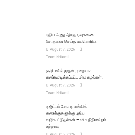
புதிய அணு ஆயுத ஏவுகணை
சோதனை செய்த வடகொரியா
August 7, 2026
Team Nritamil
சூரியனில் முதல் முறையாக
கண்டுபிடிக்கப்பட்ட மர்ம சுழல்கள்.
August 7, 2026
Team Nritamil
டிஜிட்டல் மோசடி வங்கிக்
கணக்குகளுக்கு புதிய
வழிகாட்டுதல்கள் – உச்ச நீதிமன்றம்
உத்தரவு
August 5, 2026