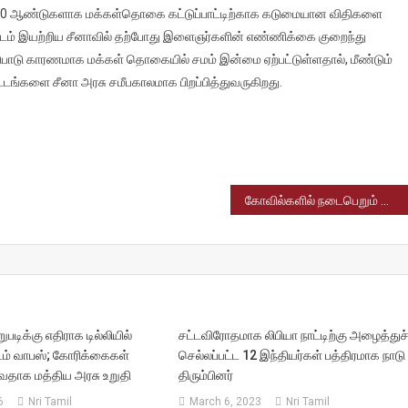
0 ஆண்டுகளாக மக்கள்தொகை கட்டுப்பாட்டிற்காக கடுமையான விதிகளை
ன சட்டம் இயற்றிய சீனாவில் தற்போது இளைஞர்களின் எண்ணிக்கை குறைந்து
ுபாடு காரணமாக மக்கள் தொகையில் சமம் இன்மை ஏற்பட்டுள்ளதால், மீண்டும்
்டங்களை சீனா அரசு சமீபகாலமாக பிறப்பித்துவருகிறது.
கோவில்களில் நடைபெறும் மாற்றுத்திறனாளிகள் திருமணங்களுக்கு 4கிராம் தங்கம் – தமிழ்நாடு அரசு அறிவிப்பு
றுபடிக்கு எதிராக டில்லியில்
சட்டவிரோதமாக லிபியா நாட்டிற்கு அழைத்துச
டம் வாபஸ்; கோரிக்கைகள்
செல்லப்பட்ட 12 இந்தியர்கள் பத்திரமாக நாடு
டுவதாக மத்திய அரசு உறுதி
திரும்பினர்
6
Nri Tamil
March 6, 2023
Nri Tamil