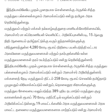
இந்தியாவிலேயே
இந்தியாவிலேயே முதல் முறையாக சென்னைக்கு அருகில் சித்த
முதன்முறையாக
மருத்துவ பல்கலைக்கழகம் அமைக்கப்படும் என்று தமிழக அரசு
தமிழகத்தில்
தெரிவித்துள்ளது.
அமைகிறது
மருத்துவம் மற்றும் மக்கள் நல்வாழ்வுத்துறை மானியக்கோரிக்கையில்,
சித்த
மருத்துவ
அமைச்சர் மா சுப்பிரமணியன் வெளியிட்ட அறிவிப்புகளின்படி, 15 ஆவது
பல்கலைக்கழகம்
நிதி ஆணையம் தமிழ்நாட்டுக்கு வரும் ஐந்தாண்டுகளுக்கு
–
பரிந்துரைத்துள்ள 4,280 கோடி ரூபாய் நிதியை பயன்படுத்தி வட்டார
தமிழக
அளவிலான மருத்துவமனைகள் மற்றும் நகர்புறங்களில் உள்ள
அரசு
மருத்துவமனைகள் தரம் உயர்த்தப்படும் என்று தெரிவித்துள்ளார்.
அறிவிப்பு
இந்தியாவிலேயே முதல் முறையாக சென்னைக்கு அருகில் சித்த மருத்துவ
பல்கலைக்கழகம் அமைக்கப்படும் என்றும் அமைச்சர் அறிவித்துள்ளார்.
மக்களைத் தேடி மருத்துவம் திட்டம் 258 கோடி ரூபாய் செலவில் தமிழ்நாடு
முழுவதும் விரிவாக்கப்படும் என்றும், தொலைதூர கிராமங்களுக்கு
மருத்துவ சேவையை வலுப்படுத்த 389 புதிய நடமாடும் மருத்துவ குழு
வாகனங்கள் ரூபாய் 70 கோடி மதிப்பீட்டில் வழங்கப்படும் என்றும்
அறிவிக்கப்பட்டுள்ளது.19 மாவட்டங்களில் அரசு மருத்துவமனைகள் அரசு
மாவட்ட தலைமை மருத்துவமனைகளாக மாற்றப்படும் என்று அமைச்சர்