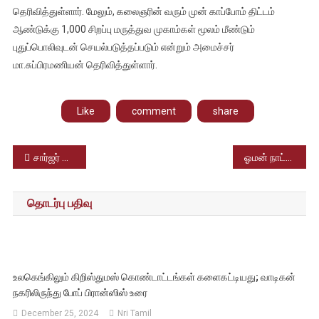
தெரிவித்துள்ளார். மேலும், கலைஞரின் வரும் முன் காப்போம் திட்டம்
ஆண்டுக்கு 1,000 சிறப்பு மருத்துவ முகாம்கள் மூலம் மீண்டும்
புதுப்பொலிவுடன் செயல்படுத்தப்படும் என்றும் அமைச்சர்
மா.சுப்பிரமணியன் தெரிவித்துள்ளார்.
Like
comment
share
Post
சார்ஜர் இல்லாமல் மொபைல் விற்பனை – ஆப்பிள் நிறுவனத்திற்கு 150 கோடி அபராதம். எங்கே.?
ஓமன் நாட்டில் தமிழ்நாட்டு பாரம்பரிய உணவும், அதனோடு இலக்கியப் பணியும்
navigation
தொடர்பு பதிவு
உலகெங்கிலும் கிறிஸ்துமஸ் கொண்டாட்டங்கள் களைகட்டியது; வாடிகன்
நகரிலிருந்து போப் பிரான்ஸிஸ் உரை
December 25, 2024
Nri Tamil