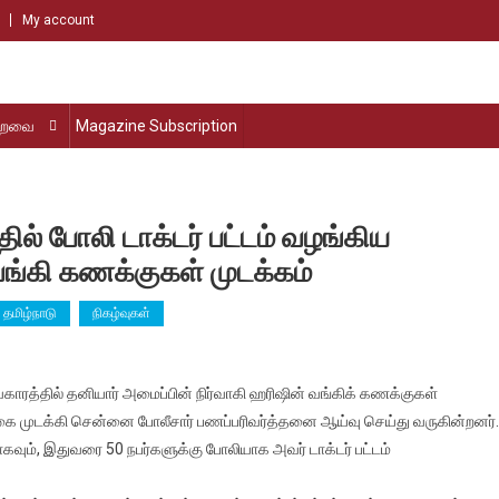
My account
்றவை
Magazine Subscription
 போலி டாக்டர் பட்டம் வழங்கிய
 வங்கி கணக்குகள் முடக்கம்
தமிழ்நாடு
நிகழ்வுகள்
ா
ாரத்தில் தனியார் அமைப்பின் நிர்வாகி ஹரிஷின் வங்கிக் கணக்குகள்
க்கழக
்கை முடக்கி சென்னை போலீசார் பணப்பரிவர்த்தனை ஆய்வு செய்து வருகின்றனர்.
ில்
ாகவும், இதுவரை 50 நபர்களுக்கு போலியாக அவர் டாக்டர் பட்டம்