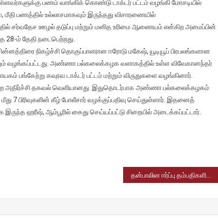
ுள்ளவர்களுக்கு பணம் வாங்கிக் கொண்டு டாக்டர் பட்டம் வழங்கி மோசடியில்
ய
ம், மீதி பணத்தில் உல்லாசமாகவும் இருந்தது விசாரணையில்
்,
ில் சர்வதேச ஊழல் தடுப்பு மற்றும் மனித உரிமை ஆணையம் என்கிற அமைப்பின்
டந்த 28-ம் தேதி நடைபெற்றது.
, சின்னத்திரை நிகழ்ச்சி தொகுப்பாளரான ஈரோடு மகேஷ், யூடியூப் பிரபலங்களான
விருதும் வழங்கப்பட்டது. அண்ணா பல்கலைக்கழக வளாகத்தில் உள்ள விவேகானந்தர்
ாயகம் பங்கேற்று கவுரவ டாக்டர் பட்டம் மற்றும் விருதுகளை வழங்கினார்.
கள்
்கிற அதிர்ச்சி தகவல் வெளியானது. இதுதொடர்பாக அண்ணா பல்கலைக்கழகம்
்
ிஷ் மீது 7 பிரிவுகளின் கீழ் போலீசார் வழக்குப்பதிவு செய்துள்ளார். இதனைத்
இருந்த ஹரீஷ், ஆம்பூரில் கைது செய்யப்பட்டு சிறையில் அடைக்கப்பட்டார்.
தன்பாலின ஈர்ப்பு தம்பதிகளின் திருமணத்தை சட்டரீதியாக அங்கீகரிக்க முடியாது – உச்சநீதின்றத்தில் மத்திய அரசு தகவல்