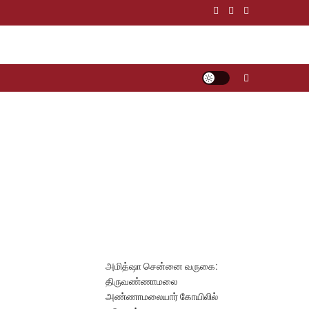
அமித்ஷா சென்னை வருகை:
திருவண்ணாமலை
அண்ணாமலையார் கோயிலில்