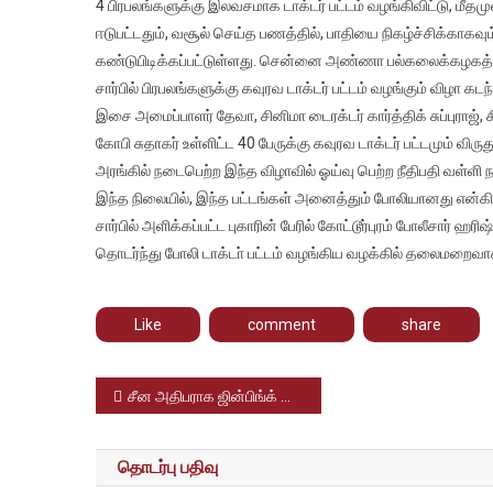
பட்டம்
4 பிரபலங்களுக்கு இலவசமாக டாக்டர் பட்டம் வழங்கிவிட்டு, மீதம
வழங்கி
ஈடுபட்டதும், வசூல் செய்த பணத்தில், பாதியை நிகழ்ச்சிக்காகவு
விவகாரம
கண்டுபிடிக்கப்பட்டுள்ளது. சென்னை அண்ணா பல்கலைக்கழகத்த
அதில்
சார்பில் பிரபலங்களுக்கு கவுரவ டாக்டர் பட்டம் வழங்கும் விழா க
ஈடுபட்ட
இசை அமைப்பாளர் தேவா, சினிமா டைரக்டர் கார்த்திக் சுப்புராஜ்
ஹிரீஷ்
கோபி சுதாகர் உள்ளிட்ட 40 பேருக்கு கவுரவ டாக்டர் பட்டமும் 
வங்கி
அரங்கில் நடைபெற்ற இந்த விழாவில் ஓய்வு பெற்ற நீதிபதி வள்ளி ந
கணக்கு
இந்த நிலையில், இந்த பட்டங்கள் அனைத்தும் போலியானது என
முடக்கம
சார்பில் அளிக்கப்பட்ட புகாரின் பேரில் கோட்டூர்புரம் போலீசார் ஹர
தொடர்ந்து போலி டாக்டா் பட்டம் வழங்கிய வழக்கில் தலைமறைவாக 
Like
comment
share
Post
சீன அதிபராக ஜின்பிங்க் மூன்றாவது முறையாக தேர்வு – சர்வதேச அரசியலில் புதிய திருப்பம்
navigation
தொடர்பு பதிவு