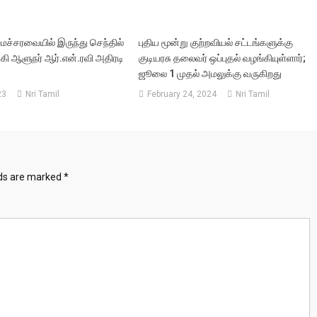
ைச்சரவையில் இருந்து செந்தில்
புதிய மூன்று குற்றவியல் சட்டங்களுக்கு
கி ஆளுநர் ஆர்.என்.ரவி அதிரடி
குடியரசு தலைவர் ஒப்புதல் வழங்கியுள்ளார்;
ஜூலை 1 முதல் அமலுக்கு வருகிறது
23
Nri Tamil
February 24, 2024
Nri Tamil
lds are marked
*