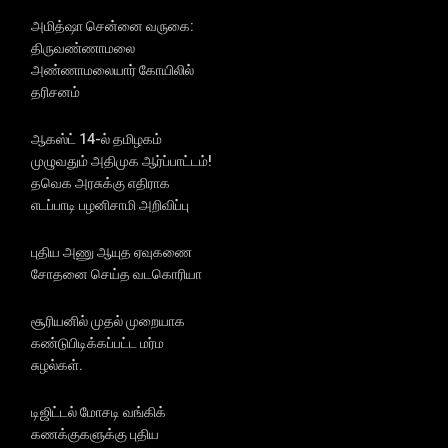
அமித்ஷா சென்னை வருகை:
திருவண்ணாமலை
அண்ணாமலையார் கோயிலில்
தரிசனம்
ஆகஸ்ட் 14-ல் தமிழகம்
முழுவதும் அதிமுக ஆர்ப்பாட்டம்!
தவெக அரசுக்கு எதிராக
எடப்பாடி பழனிசாமி அறிவிப்பு
புதிய அணு ஆயுத ஏவுகணை
சோதனை செய்த வடகொரியா
சூரியனில் முதல் முறையாக
கண்டுபிடிக்கப்பட்ட மர்ம
சுழல்கள்.
டிஜிட்டல் மோசடி வங்கிக்
கணக்குகளுக்கு புதிய