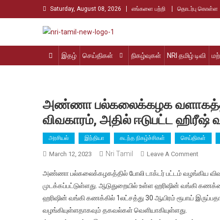
Skip
Saturday, August 08, 2026
எங்களை பற்றி
தொடர்பு கொள்ள
to
content
Nri Tamil
உலக தமிழர்களின் உரத்த குரல்
இதழ்
செய்திகள்
நிகழ்வுகள்
NRI தமிழ் டிவி
மற
அண்ணா பல்கலைக்கழக வளாகத்தில்
விவகாரம், அதில் ஈடுபட்ட ஹிரீஷ்
அரசியல்
இந்தியா
கடந்த நிகழ்ச்சிகள்
செய்திகள்
Nri Tamil
On
March 12, 2023
Leave A Comment
அண்ண
அண்ணா பல்கலைக்கழகத்தில் போலி டாக்டர் பட்டம் வழங்கிய விவக
பல்கலை
முடக்கப்பட்டுள்ளது. ஆடுதுறையில் உள்ள ஹரிஷின் வங்கி கணக
வளாகத்த
ஹரிஷின் வங்கி கணக்கில் 1லட்சத்து 30 ஆயிரம் ரூபாய் இருப்பத
போலி
வழங்கியுள்ளதாகவும் தகவல்கள் வெளியாகியுள்ளது.
டாக்டர்