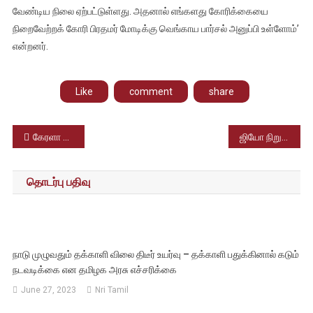
வேண்டிய நிலை ஏற்பட்டுள்ளது. அதனால் எங்களது கோரிக்கையை
நிறைவேற்றக் கோரி பிரதமர் மோடிக்கு வெங்காய பார்சல் அனுப்பி உள்ளோம்’
என்றனர்.
Like
comment
share
Post
கேரளா ஆற்றுக்கால் பகவதியம்மன் பொங்கல் திருவிழா வெகு சிறப்பாக நடைபெற்றது
ஜியோ நிறுவனம் 5ஜி சேவையை தமிழ்நாட்டில் இரண்டு நகரங்களில் முதற்கட்டமாக தொடங்கியுள்ளது
navigation
தொடர்பு பதிவு
நாடு முழுவதும் தக்காளி விலை திடீர் உயர்வு – தக்காளி பதுக்கினால் கடும்
நடவடிக்கை என தமிழக அரசு எச்சரிக்கை
June 27, 2023
Nri Tamil