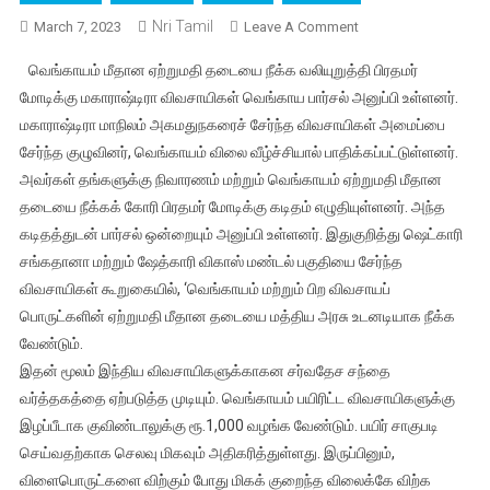
Nri Tamil
On
March 7, 2023
Leave A Comment
வெங்காய
வெங்காயம் மீதான ஏற்றுமதி தடையை நீக்க வலியுறுத்தி பிரதமர்
ஏற்றுமதி
மோடிக்கு மகாராஷ்டிரா விவசாயிகள் வெங்காய பார்சல் அனுப்பி உள்ளனர்.
தடையை
மகாராஷ்டிரா மாநிலம் அகமதுநகரைச் சேர்ந்த விவசாயிகள் அமைப்பை
நீக்கக்கோரி
சேர்ந்த குழுவினர், வெங்காயம் விலை வீழ்ச்சியால் பாதிக்கப்பட்டுள்ளனர்.
பிரதமர்
மோடிக்கு
அவர்கள் தங்களுக்கு நிவாரணம் மற்றும் வெங்காயம் ஏற்றுமதி மீதான
மகாராஷ்டிரா
தடையை நீக்கக் கோரி பிரதமர் மோடிக்கு கடிதம் எழுதியுள்ளனர். அந்த
விவசாயிகள்
கடிதத்துடன் பார்சல் ஒன்றையும் அனுப்பி உள்ளனர். இதுகுறித்து ஷெட்காரி
கடிதம்
சங்கதானா மற்றும் ஷேத்காரி விகாஸ் மண்டல் பகுதியை சேர்ந்த
மூலம்
விவசாயிகள் கூறுகையில், ‘வெங்காயம் மற்றும் பிற விவசாயப்
கோரிக்கை
பொருட்களின் ஏற்றுமதி மீதான தடையை மத்திய அரசு உடனடியாக நீக்க
வேண்டும்.
இதன் மூலம் இந்திய விவசாயிகளுக்காகன சர்வதேச சந்தை
வர்த்தகத்தை ஏற்படுத்த முடியும். வெங்காயம் பயிரிட்ட விவசாயிகளுக்கு
இழப்பீடாக குவிண்டாலுக்கு ரூ.1,000 வழங்க வேண்டும். பயிர் சாகுபடி
செய்வதற்காக செலவு மிகவும் அதிகரித்துள்ளது. இருப்பினும்,
விளைபொருட்களை விற்கும் போது மிகக் குறைந்த விலைக்கே விற்க