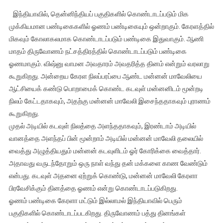
திருவோணம்
இந்தியாவில், தென்னிந்தியப் பகுதிகளில் கொண்டாடப்படும் மிக
பண்டிகை
முக்கியமான பண்டிகைகளில் ஓணம் பண்டிகையும் ஒன்றாகும். கேரளத்தில்
கோலாகலக்
மிகவும் கோலாகலமாக கொண்டாடப்படும் பண்டிகை இதுவாகும். ஆணி
கொண்டாட்டம்
மாதம் திருவோணம் நட்சத்திரத்தில் கொண்டாடப்படும் பண்டிகை
–
மன்னன்
ஓணமாகும். விஷ்னு வாமன அவதாரம் அவதரித்த தினம் என்றும் வரலாறு
மாவேலி
கூறுகிறது. அன்றைய கேரள நிலப்பரப்பை ஆண்ட மன்னன் மாவேலியை
வருகை
ஆட்சியைக் கண்டு பொறாமைக் கொண்ட கடவுள் மன்னனிடம் மூன்றடி
நிலம் கேட்டதாகவும், அதற்கு மன்னன் மாவேலி இசைந்ததாகவும் புராணம்
கூறுகிறது.
முதல் அடியில் கடவுள் நிலத்தை அளந்ததாகவும், இரண்டாம் அடியில்
வானத்தை அளந்தப் பின் மூன்றாம் அடியில் மன்னன் மாவேலி தலையில்
வைத்து அழுத்தியதும் மன்னன் கடவுளிடம் ஓர் கோரிக்கை வைத்தார்.
அதாவது வருடந்தோறும் ஒரு நாள் வந்து தன் மக்களை காண வேண்டும்
என்பது. கடவுள் அதனை ஏற்றுக் கொண்டு, மன்னன் மாவேலி கேரளா
பிரவேசிக்கும் தினத்தை ஓணம் என்று கொண்டாடப்படுகிறது.
ஓணம் பண்டிகை கேரளா மட்டும் இல்லாமல் இந்தியாவில் பெரும்
பகுதிகளில் கொண்டாடப்படகிறது. திருவோணம் பத்து தினங்கள்