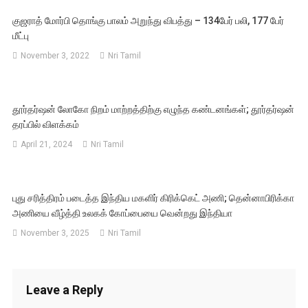
குஜராத் மோர்பி தொங்கு பாலம் அறுந்து விபத்து – 134பேர் பலி, 177 பேர்
மீட்பு
November 3, 2022
Nri Tamil
தூர்தர்ஷன் லோகோ நிறம் மாற்றத்திற்கு எழுந்த கண்டனங்கள்; தூர்தர்ஷன்
தரப்பில் விளக்கம்
April 21, 2024
Nri Tamil
புது சரித்திரம் படைத்த இந்திய மகளிர் கிரிக்கெட் அணி; தென்னாபிரிக்கா
அணியை வீழ்த்தி உலகக் கோப்பையை வென்றது இந்தியா
November 3, 2025
Nri Tamil
Leave a Reply