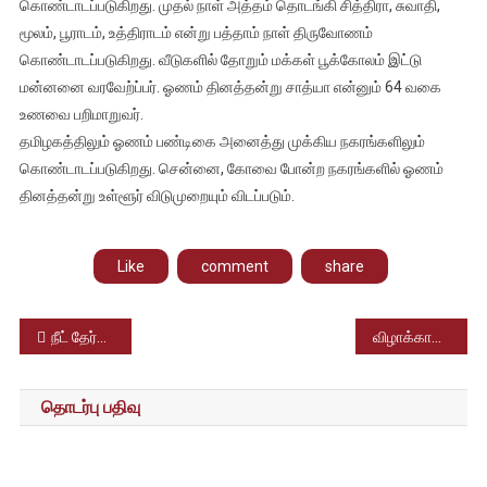
கொண்டாடப்படுகிறது. முதல் நாள் அத்தம் தொடங்கி சித்திரா, சுவாதி,
மூலம், பூராடம், உத்திராடம் என்று பத்தாம் நாள் திருவோணம்
கொண்டாடப்படுகிறது. வீடுகளில் தோறும் மக்கள் பூக்கோலம் இட்டு
மன்னனை வரவேற்ப்பர். ஓணம் தினத்தன்று சாத்யா என்னும் 64 வகை
உணவை பறிமாறுவர்.
தமிழகத்திலும் ஓணம் பண்டிகை அனைத்து முக்கிய நகரங்களிலும்
கொண்டாடப்படுகிறது. சென்னை, கோவை போன்ற நகரங்களில் ஓணம்
தினத்தன்று உள்ளூர் விடுமுறையும் விடப்படும்.
Like
comment
share
Post
நீட் தேர்வு முடிவுகள் 2022 வெளியாகியது, உத்திரபிரதேசம் முதலிடம், தமிழ்நாடு தேர்ச்சி விகிதம் கடும்சரிவு
விழாக்காலங்களில் ஆன்லைன் தள்ளுபடிகளில் நடக்கும் குளறுபடிகளும், மோசடிகளும்
navigation
தொடர்பு பதிவு