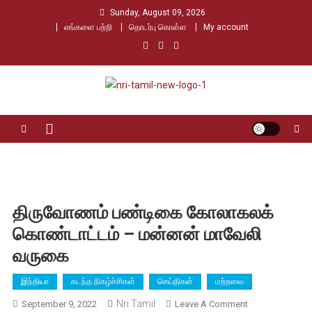
Skip
Sunday, August 09, 2026
to
எங்களை பற்றி
தொடர்பு கொள்ள
My account
content
Nri Tamil
உலக தமிழர்களின் உரத்த குரல்
திருவோணம் பண்டிகை கோலாகலக்
கொண்டாட்டம் – மன்னன் மாவேலி
வருகை
இந்தியா
கடந்த நிகழ்ச்சிகள்
செய்திகள்
மற்றவை
Nri Tamil
On
September 9, 2022
Leave A Comment