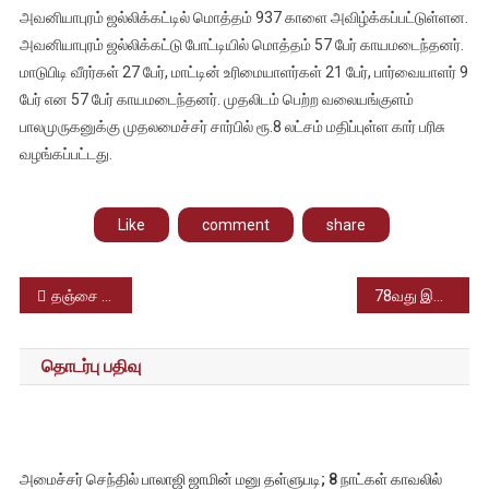
அவனியாபுரம் ஜல்லிக்கட்டில் மொத்தம் 937 காளை அவிழ்க்கப்பட்டுள்ளன.
அவனியாபுரம் ஜல்லிக்கட்டு போட்டியில் மொத்தம் 57 பேர் காயமடைந்தனர்.
மாடுபிடி வீரர்கள் 27 பேர், மாட்டின் உரிமையாளர்கள் 21 பேர், பார்வையாளர் 9
பேர் என 57 பேர் காயமடைந்தனர். முதலிடம் பெற்ற வலையங்குளம்
பாலமுருகனுக்கு முதலமைச்சர் சார்பில் ரூ.8 லட்சம் மதிப்புள்ள கார் பரிசு
வழங்கப்பட்டது.
Like
comment
share
Post
தஞ்சை பெரிய கோயிலில் மழைநீர் தேங்காமல் இருக்க தரைதளம் அமைக்கும் பணி; இந்திய தொல்லியல் துறை நடவடிக்கை
78வது இராணுவ தினம் இன்று கொண்டாடப்பட்டது; வீரர்களின் தியாகத்தை நினைவு கூர்ந்த பிரதமர் மோடி
navigation
தொடர்பு பதிவு
அமைச்சர் செந்தில் பாலாஜி ஜாமின் மனு தள்ளுபடி; 8 நாட்கள் காவலில்