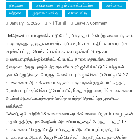
நிகழ்வுகள்
பண்டிகைகள் மற்றும் கொண்டாட்டங்கள்
மண்மணம்
மற்றவை
முதன்மை செய்தி
விளையாட்டு
Nri Tamil
On
January 15, 2026
Leave A Comment
களைகட்டிய
Mஅவனியாபுரம் ஜல்லிக்கட்டு போட்டியில் முதலிடம் பெற்ற வலையங்குளம்
பொங்கல்
பாலமுருகனுக்கு முதலமைச்சர் சார்பில் ரூ.8 லட்சம் மதிப்புள்ள கார் பரிசு
திருவிழா;
வழங்கப்பட்டது. பொங்கல் பண்டிகையை முன்னிட்டு மதுரை
மதுரை
அவனியாபுரத்தில் ஜல்லிக்கட்டுப் போட்டி காலை தொடங்கி மாலை
அவனியாபுரம்
ஜல்லிக்கட்டு
நிறைவடைந்தது. புகழ்பெற்ற அவனியாபுரம் ஜல்லிக்கட்டு 12 சுற்றுகள்
போட்டியில்
நடைபெற்று நிறைவு பெற்றது. அவனியாபுரம் ஜல்லிக்கட்டு போட்டியில் 22
வென்ற
காளைகளை அடக்கி வலையங்குளம் பாலமுருகன் முதலிடம் பிடித்தார்.
மாடுபிடி
அவனியாபுரம் ஜல்லிக்கட்டு போட்டியில், 8வது சுற்று வரை 16 காளைகளை
வீரர்
அடக்கி அவனியாபுரத்தைச் சேர்ந்த கார்த்தி தொடர்ந்து முதலிடம்
பாலமுருகன்
வகித்தார்.
பின்னர், ஒரே சுற்றில் 18 காளைகளை அடக்கி வலையங்குளம் பாலமுருகன்
முதலிடத்திற்கு முன்னேறினர். அவனியாபுரத்தைச் சேர்ந்த கார்த்தி 17
காளைகளை பிடித்து 2ம் இடம் பிடித்தார். அவனியாபுரம் ரஞ்சித் 16
காளைகளை அடக்கி 3வது இடம் பிடித்தார். விறுவிறுப்பாக நடைபெற்ற