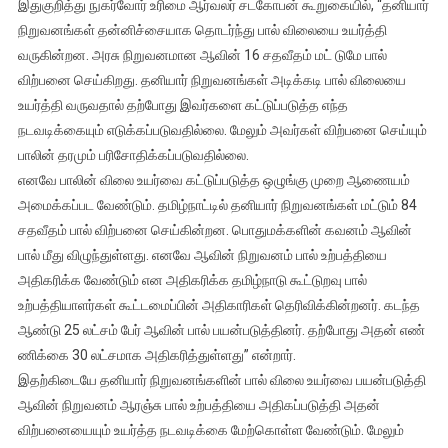
இதுகுறித்து நுகர்வோர் உரிமை ஆர்வலர் சடகோபன் கூறுகையில், “தனியார்
நிறுவனங்கள் தன்னிச்சையாக தொடர்ந்து பால் விலையை உயர்த்தி
வருகின்றன. அரசு நிறுவனமான ஆவின் 16 சதவீதம் மட் டுமே பால்
விற்பனை செய்கிறது. தனியார் நிறுவனங்கள் அடிக்கடி பால் விலையை
உயர்த்தி வருவதால் தற்போது இவர்களை கட்டுப்படுத்த எந்த
நடவடிக்கையும் எடுக்கப்படுவதில்லை. மேலும் அவர்கள் விற்பனை செய்யும்
பாலின் தரமும் பரிசோதிக்கப்படுவதில்லை.
எனவே பாலின் விலை உயர்வை கட்டுப்படுத்த ஒழுங்கு முறை ஆணையம்
அமைக்கப்பட வேண்டும். தமிழ்நாட்டில் தனியார் நிறுவனங்கள் மட்டும் 84
சதவீதம் பால் விற்பனை செய்கின்றன. பொதுமக்களின் கவனம் ஆவின்
பால் மீது விழுந்துள்ளது. எனவே ஆவின் நிறுவனம் பால் உற்பத்தியை
அதிகரிக்க வேண்டும் என அதிகரிக்க தமிழ்நாடு கூட்டுறவு பால்
உற்பத்தியாளர்கள் கூட்டமைப்பின் அதிகாரிகள் தெரிவிக்கின்றனர். கடந்த
ஆண்டு 25 லட்சம் பேர் ஆவின் பால் பயன்படுத்தினர். தற்போது அதன் எண்
ணிக்கை 30 லட்சமாக அதிகரித்துள்ளது” என்றார்.
இதற்கிடையே தனியார் நிறுவனங்களின் பால் விலை உயர்வை பயன்படுத்தி
ஆவின் நிறுவனம் ஆரஞ்சு பால் உற்பத்தியை அதிகப்படுத்தி அதன்
விற்பனையையும் உயர்த்த நடவடிக்கை மேற்கொள்ள வேண்டும். மேலும்