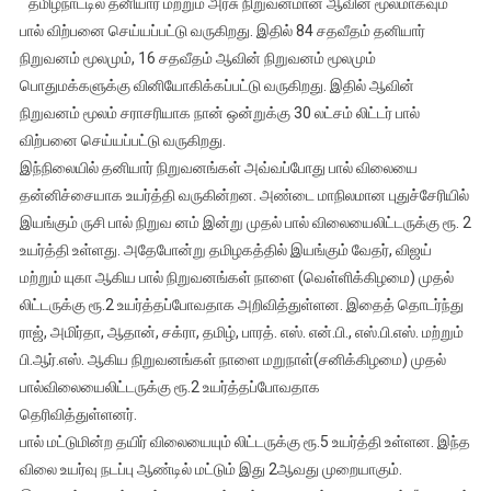
தமிழ்நாட்டில் தனியார் மற்றும் அரசு நிறுவனமான ஆவின் மூலமாகவும்
தனியார்
பால் விற்பனை செய்யப்பட்டு வருகிறது. இதில் 84 சதவீதம் தனியார்
நிறுவனங்கள்
நிறுவனம் மூலமும், 16 சதவீதம் ஆவின் நிறுவனம் மூலமும்
விநியோகிக்கும்
பொதுமக்களுக்கு வினியோகிக்கப்பட்டு வருகிறது. இதில் ஆவின்
பால்
விலை
நிறுவனம் மூலம் சராசரியாக நான் ஒன்றுக்கு 30 லட்சம் லிட்டர் பால்
உயர்வு
விற்பனை செய்யப்பட்டு வருகிறது.
;
இந்நிலையில் தனியார் நிறுவனங்கள் அவ்வப்போது பால் விலையை
பொதுமக்கள்
தன்னிச்சையாக உயர்த்தி வருகின்றன. அண்டை மாநிலமான புதுச்சேரியில்
அதிர்ச்சி
இயங்கும் ருசி பால் நிறுவ னம் இன்று முதல் பால் விலையைலிட்டருக்கு ரூ. 2
உயர்த்தி உள்ளது. அதேபோன்று தமிழகத்தில் இயங்கும் வேதர், விஜய்
மற்றும் யுகா ஆகிய பால் நிறுவனங்கள் நாளை (வெள்ளிக்கிழமை) முதல்
லிட்டருக்கு ரூ.2 உயர்த்தப்போவதாக அறிவித்துள்ளன. இதைத் தொடர்ந்து
ராஜ், அமிர்தா, ஆதான், சக்ரா, தமிழ், பாரத். எஸ். என்.பி., எஸ்.பி.எஸ். மற்றும்
பி.ஆர்.எஸ். ஆகிய நிறுவனங்கள் நாளை மறுநாள்(சனிக்கிழமை) முதல்
பால்விலையைலிட்டருக்கு ரூ.2 உயர்த்தப்போவதாக
தெரிவித்துள்ளனர்.
பால் மட்டுமின்ற தயிர் விலையையும் லிட்டருக்கு ரூ.5 உயர்த்தி உள்ளன. இந்த
விலை உயர்வு நடப்பு ஆண்டில் மட்டும் இது 2ஆவது முறையாகும்.