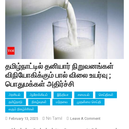
தமிழ்நாட்டில் தனியார் நிறுவனங்கள்
விநியோகிக்கும் பால் விலை உயர்வு ;
பொதுமக்கள் அதிர்ச்சி
அரசியல்
ஆரோக்கியம்
இந்தியா
சமையல்
செய்திகள்
தமிழ்நாடு
நிகழ்வுகள்
மற்றவை
முதன்மை செய்தி
வரும் நிகழ்ச்சிகள்
Nri Tamil
On
February 13, 2025
Leave A Comment
தமிழ்நாட்டில்