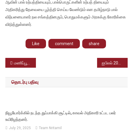
ஆவின் பால் உற்பத்தியையும், பால்பொருட்களின் உற்பத் தியையும்
அதிகரித்து தேவையை பூர்த்தி செய்ய வேண்டும் என தமிழ்நாடு பால்
விற்பனையாளர் நல சங்கத்தினரும், பொதுமக்களும் அரசுக்கு கோரிக்கை
விடுத்துள்ளனர்.
Like
comment
share
Post
மணிப்பூர் குடியரசுத் தலைவர் ஆட்சி அமல்; உள்துறை அமைச்சகம் அறிவிப்பு
ஐபிஎல் 2025; ஆர்சிபி அணியின் புதிய கேப்டனாக ரஜத் படிதார் நியமனம் செய்யப்பட்டுள்ளார்
navigation
தொடர்பு பதிவு
நியூயோர்க்கில் நடந்த துப்பாக்கி சூட்டில், காவல் அதிகாரி உட்பட பலர்
உயிரிழந்தனர்.
July 29, 2025
Team Nritamil