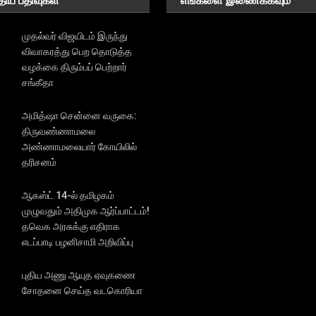
திய பதிவுகள்
எங்களை இணைக்கவும்
முதல்வர் விஜயிடம் இருந்து
விவாகரத்து பெற தொடுத்த
வழக்கை திரும்பப் பெற்றார்
சங்கீதா
அமித்ஷா சென்னை வருகை:
திருவண்ணாமலை
அண்ணாமலையார் கோயிலில்
தரிசனம்
ஆகஸ்ட் 14-ல் தமிழகம்
முழுவதும் அதிமுக ஆர்ப்பாட்டம்!
தவெக அரசுக்கு எதிராக
எடப்பாடி பழனிசாமி அறிவிப்பு
புதிய அணு ஆயுத ஏவுகணை
சோதனை செய்த வடகொரியா