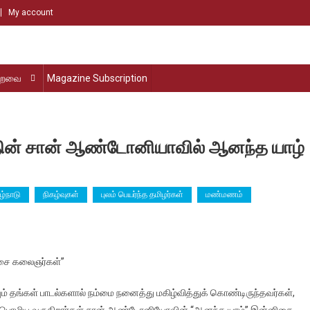
My account
்றவை
Magazine Subscription
ின் சான் ஆண்டோனியாவில் ஆனந்த யாழ்
ழ்நாடு
நிகழ்வுகள்
புலம் பெயர்ந்த தமிழர்கள்
மண்மணம்
க்கா
சை கலைஞர்கள்”
ாஸ்
த்தின்
் தங்கள் பாடல்களால் நம்மை நனைத்து மகிழ்வித்துக் கொண்டிருந்தவர்கள்,
ாக பொழிய வருகிறார்கள் சான் ஆண்டோனியோவின் “ஆனந்த யாழ்” இன்னிசை