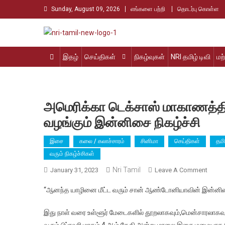
Skip
Sunday, August 09, 2026
எங்களை பற்றி
தொடர்பு கொள்ள
to
content
Nri Tamil
உலக தமிழர்களின் உரத்த குரல்
இதழ்
செய்திகள்
நிகழ்வுகள்
NRI தமிழ் டிவி
மற
அமெரிக்கா டெக்சாஸ் மாகாணத்த
வழங்கும் இன்னிசை நிகழ்ச்சி
இசை
கலை / கலாச்சாரம்
சினிமா
செய்திகள்
தமி
வரும் நிகழ்ச்சிகள்
Nri Tamil
On
January 31, 2023
Leave A Comment
அமெரி
“ஆனந்த யாழினை மீட்ட வரும் சான் ஆண்டோனியாவின் இன்னி
டெக்ச
மாகாண
இது நாள் வரை உள்ளூர் மேடைகளில் தூறலாகவும்,மென்சாரலாகவும
சான்
வரும் பிப்ரவரி மாதம் 4 ஆம் தேதி அன்று மாலை இசை மழைய