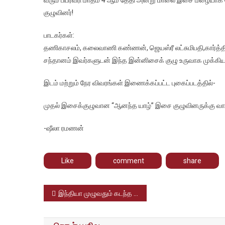
ஆண்ட
குழுவினர்!
ஆனந்
யாழ்
பாடகர்கள்:
வழங்கு
தணிகாசலம், கலைவாணி கண்ணன், ஜெயஸ்ரீ லட்சுமிபதி,கார்த்திக் 
இன்ன
சந்தானம் இவர்களுடன் இந்த இன்னிசைக் குழு உருவாக முக்கி
நிகழ்ச்
இடம் மற்றும் நேர விவரங்கள் இணைக்கப்பட்ட புகைப்படத்தில்-
முதல் இசைக்குழுவான “ஆனந்த யாழ்” இசை குழுவினருக்கு வாழ்த
-ஷீலா ரமணன்
Like
comment
share
Post
இந்தியா முழுவதும் கடந்த ஆண்டு 2022ல் 165 மரண தண்டனைகள் – ஓர் அதிர்ச்சி ரிப்போர்ட்
navigation