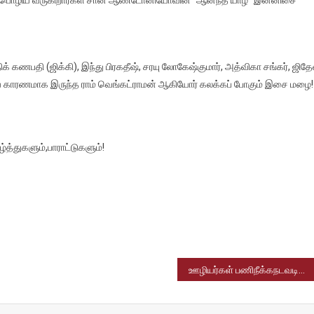
ோனியாவில்
த
ம்
கணபதி (ஜிக்கி), இந்து பிரகதீஷ், சரயு லோகேஷ்குமார், அத்விகா சங்கர், ஜிதே
ிசை
ய காரணமாக இருந்த ராம் வெங்கட்ராமன் ஆகியோர் கலக்கப் போகும் இசை மழை!
சி
்துகளும்,பாராட்டுகளும்!
ஊழியர்கள் பணிநீக்கநடவடிக்கையை தொடர்ந்து மூத்த அதிகாரிகளின் சம்பளமும் குறைக்கப்படும் – கூகுள் அதிரடி