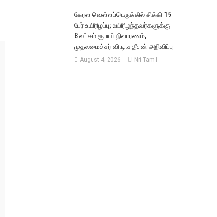
கேரள வெள்ளப்பெருக்கில் சிக்கி 15
பேர் உயிரிழப்பு; உயிரிழந்தவர்களுக்கு
8 லட்சம் ரூபாய் நிவாரணம்,
முதலமைச்சர் வி.டி.சதீசன் அறிவிப்பு
August 4, 2026
Nri Tamil