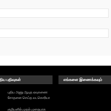
திய பதிவுகள்
எங்களை இணைக்கவும்
புதிய அணு ஆயுத ஏவுகணை
சோதனை செய்த வடகொரியா
சூரியனில் முதல் முறையாக