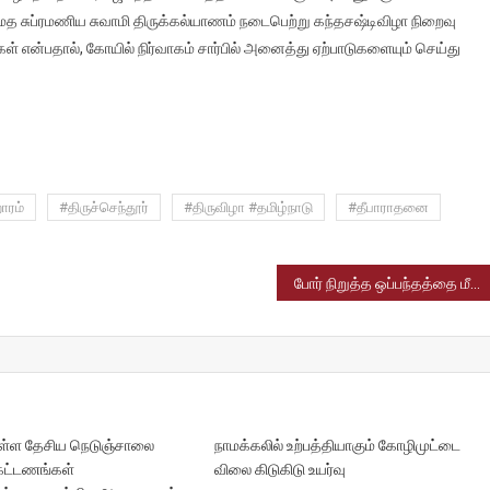
முதல்
 சுப்ரமணிய சுவாமி திருக்கல்யாணம் நடைபெற்று கந்தசஷ்டிவிழா நிறைவு
தொடங்குகிறது.
ள் என்பதால், கோயில் நிர்வாகம் சார்பில் அனைத்து ஏற்பாடுகளையும் செய்து
ாரம்
#திருச்செந்தூர்
#திருவிழா #தமிழ்நாடு
#தீபாராதனை
போர் நிறுத்த ஒப்பந்தத்தை மீறி ஹமாஸ் மற்றும் இஸ்ரேல் நடத்திய தாக்குதல்.
் உள்ள தேசிய நெடுஞ்சாலை
நாமக்கலில் உற்பத்தியாகும் கோழிமுட்டை
 கட்டணங்கள்
விலை கிடுகிடு உயர்வு