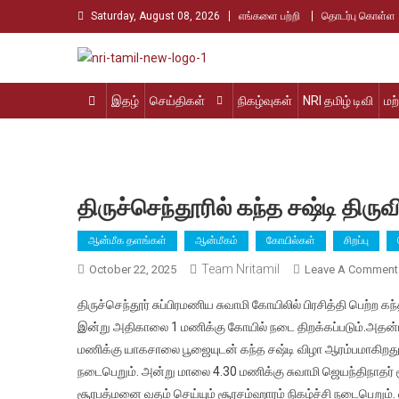
Skip
Saturday, August 08, 2026
எங்களை பற்றி
தொடர்பு கொள்ள
to
content
Nri Tamil
உலக தமிழர்களின் உரத்த குரல்
இதழ்
செய்திகள்
நிகழ்வுகள்
NRI தமிழ் டிவி
மற
திருச்செந்தூரில் கந்த சஷ்டி திர
ஆன்மீக தளங்கள்
ஆன்மீகம்
கோயில்கள்
சிறப்பு
Team Nritamil
October 22, 2025
Leave A Comment
திருச்செந்தூர் சுப்பிரமணிய சுவாமி கோயிலில் பிரசித்தி பெற்ற
இன்று அதிகாலை 1 மணிக்கு கோயில் நடை திறக்கப்படும்.அதன்
மணிக்கு யாகசாலை பூஜையுடன் கந்த சஷ்டி விழா ஆரம்பமாகிறது.
நடைபெறும். அன்று மாலை 4.30 மணிக்கு சுவாமி ஜெயந்திநாதர் ச
சூரபத்மனை வதம் செய்யும் சூரசம்ஹாரம் நிகழ்ச்சி நடைபெறும். 