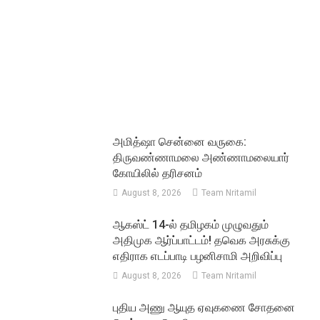
அமித்ஷா சென்னை வருகை:
திருவண்ணாமலை அண்ணாமலையார்
கோயிலில் தரிசனம்
August 8, 2026
Team Nritamil
ஆகஸ்ட் 14-ல் தமிழகம் முழுவதும்
அதிமுக ஆர்ப்பாட்டம்! தவெக அரசுக்கு
எதிராக எடப்பாடி பழனிசாமி அறிவிப்பு
August 8, 2026
Team Nritamil
புதிய அணு ஆயுத ஏவுகணை சோதனை