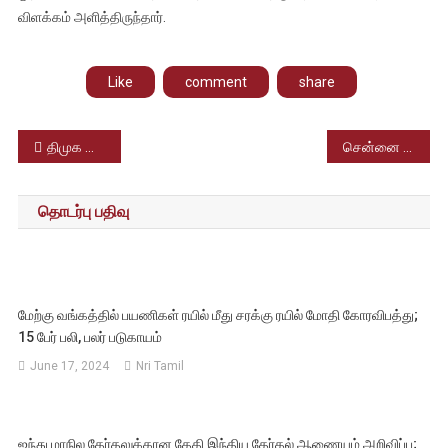
விளக்கம் அளித்திருந்தார்.
Like
comment
share
Post
திமுக பொது கூட்டங்களில் பேனர்கள் வைக்கக் கூடாது – தொண்டர்களுக்கு திமுக தலைமை கட்டளை
சென்னை சேப்பாக்கம் கிரிக்கெட் மைதானத்தில் அமைக்கப்பட்டுள்ள புதிய கேலரியை முதலமைச்சர் மு.க.ஸ்டலின் திறந்து வைத்தார்
navigation
தொடர்பு பதிவு
மேற்கு வங்கத்தில் பயணிகள் ரயில் மீது சரக்கு ரயில் மோதி கோரவிபத்து;
15 பேர் பலி, பலர் படுகாயம்
June 17, 2024
Nri Tamil
ஐந்து மாநில தேர்தலுக்கான தேதி இந்திய தேர்தல் ஆணையம் அறிவிப்பு;