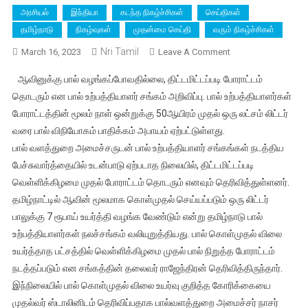
அரசியல்
இந்தியா
கடந்த நிகழ்ச்சிகள்
செய்திகள்
தமிழ்நாடு
நிகழ்வுகள்
முதன்மை செய்தி
வரும் நிகழ்ச்சிகள்
Nri Tamil
On
March 16, 2023
Leave A Comment
பால்
ஆவினுக்கு பால் வழங்கப்போவதில்லை, திட்டமிட்டப்படி போராட்டம்
கொள்முதல்
தொடரும் என பால் உற்பத்தியாளர் சங்கம் அறிவிப்பு. பால் உற்பத்தியாளர்கள்
விலையை
போராட்டத்தின் மூலம் நாள் ஒன்றுக்கு 50ஆயிரம் முதல் ஒரு லட்சம் லிட்டர்
உயர்த்த
வரை பால் விநியோகம் பாதிக்கம் அபாயம் ஏற்பட்டுள்ளது.
கோரிக்கை,
பேச்சுவார்த்தை
பால் வளத்துறை அமைச்சருடன் பால் உற்பத்தியாளர் சங்கங்கள் நடத்திய
தோல்வியடைந்ததால்
பேச்சுவார்த்தையில் உடன்பாடு ஏற்படாத நிலையில், திட்டமிட்டப்படி
போராட்டம்
வெள்ளிக்கிழமை முதல் போராட்டம் தொடரும் எனவும் தெரிவித்துள்ளனர்.
அறிவிப்பு
தமிழ்நாட்டில் ஆவின் மூலமாக கொள்முதல் செய்யப்படும் ஒரு லிட்டர்
–
பாலுக்கு 7 ரூபாய் உயர்த்தி வழங்க வேண்டும் என்று தமிழ்நாடு பால்
பால்
உற்பத்தியாளர்கள் நலச்சங்கம் வலியுறுத்தியது. பால் கொள்முதல் விலை
உற்பத்தியாளர்கள்
உயர்த்தாத பட்சத்தில் வெள்ளிக்கிழமை முதல் பால் நிறுத்த போராட்டம்
சங்கம்
நடத்தப்படும் என சங்கத்தின் தலைவர் ராஜேந்திரன் தெரிவித்திருந்தார்.
முடிவு
இந்நிலையில் பால் கொள்முதல் விலை உயர்வு குறித்த கோரிக்கையை
முதல்வர் ஸ்டாலினிடம் தெரிவிப்பதாக பால்வளத்துறை அமைச்சர் நாசர்