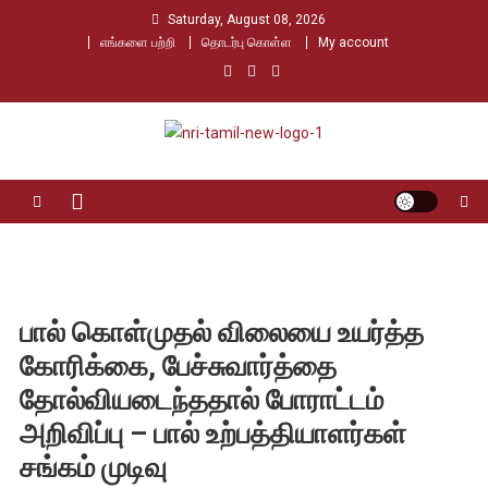
Skip
Saturday, August 08, 2026
to
எங்களை பற்றி
தொடர்பு கொள்ள
My account
content
Nri Tamil
உலக தமிழர்களின் உரத்த குரல்
பால் கொள்முதல் விலையை உயர்த்த
கோரிக்கை, பேச்சுவார்த்தை
தோல்வியடைந்ததால் போராட்டம்
அறிவிப்பு – பால் உற்பத்தியாளர்கள்
சங்கம் முடிவு