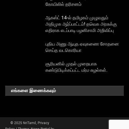
கோயிலில் தரிசனம்
ஆகஸ்ட் 14-ல் தமிழகம் முழுவதும்
அதிமுக ஆர்ப்பாட்டம்! தவெக அரசுக்கு
எதிராக எடப்பாடி பழனிசாமி அறிவிப்பு
புதிய அணு ஆயுத ஏவுகணை சோதனை
செய்த வடகொரியா
சூரியனில் முதல் முறையாக
கண்டுபிடிக்கப்பட்ட மர்ம சுழல்கள்.
எங்களை இணைக்கவும்
© 2025 NriTamil, Privacy
Policy.
|
Theme: News Portal by