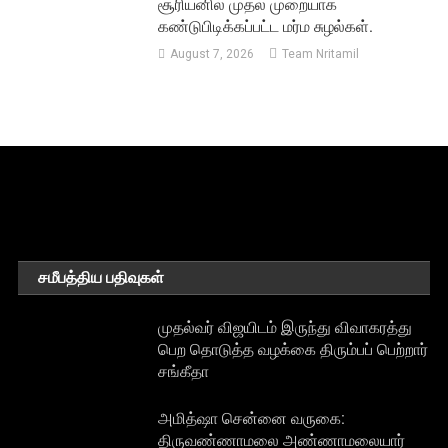
சூரியனில் முதல் முறையாக
கண்டுபிடிக்கப்பட்ட மர்ம சுழல்கள்.
August 7, 2026
Team Nritamil
சமீபத்திய பதிவுகள்
முதல்வர் விஜயிடம் இருந்து விவாகரத்து
பெற தொடுத்த வழக்கை திரும்பப் பெற்றார்
சங்கீதா
அமித்ஷா சென்னை வருகை:
திருவண்ணாமலை அண்ணாமலையார்