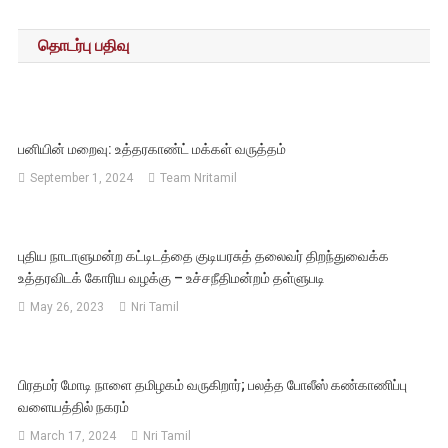
navigation
தொடர்பு பதிவு
பனியின் மறைவு: உத்தரகாண்ட் மக்கள் வருத்தம்
September 1, 2024
Team Nritamil
புதிய நாடாளுமன்ற கட்டிடத்தை குடியரசுத் தலைவர் திறந்துவைக்க
உத்தரவிடக் கோரிய வழக்கு – உச்சநீதிமன்றம் தள்ளுபடி
May 26, 2023
Nri Tamil
பிரதமர் மோடி நாளை தமிழகம் வருகிறார்; பலத்த போலீஸ் கண்காணிப்பு
வளையத்தில் நகரம்
March 17, 2024
Nri Tamil