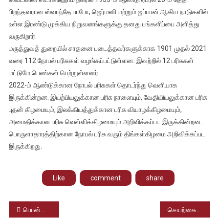
பிறந்தவரான ஸ்வாந்தே பாபோ, ஜெர்மனி மற்றும் ஜப்பான் ஆகிய நாடுகளில்
உள்ள இரண்டு முக்கிய நிறுவனங்களுக்கு தனது பங்களிப்பை அளித்து
வருகிறார்.
மருத்துவத் துறையில் சாதனை படைத்தவர்களுக்காக 1901 முதல் 2021
வரை 112 நோபல் பரிசுகள் வழங்கப்பட்டுள்ளன. இவற்றில் 12 பரிசுகள்
மட்டுமே பெண்கள் பெற்றுள்ளனர்.
2022-ம் ஆண்டுக்கான நோபல் பரிசுகள் தொடர்ந்து வெளியாக
இருக்கின்றன. இயற்பியலுக்கான பரிசு நாளையும், வேதியியலுக்கான பரிசு
புதன் கிழமையும், இலக்கியத்துக்கான பரிசு வியாழக்கிழமையும்,
அமைதிக்கான பரிசு வெள்ளிக்கிழமையும் அறிவிக்கப்பட இருக்கின்றன.
பொருளாதாரத்திற்கான நோபல் பரிசு வரும் திங்கள்கிழமை அறிவிக்கப்பட
இருக்கிறது.
Like
comment
share
Post
பொன்னியின் செல்வனின் வசூல் வேட்டை – முதல் மூன்று நாட்களில் 230 கோடி வசூல்
செயற்கையாக அழகை கூட்ட செய்து கொள்ளும் பிளாஸ்டிக் சர்ஜரியால் ஏற்படும் ஆபத்துகள்