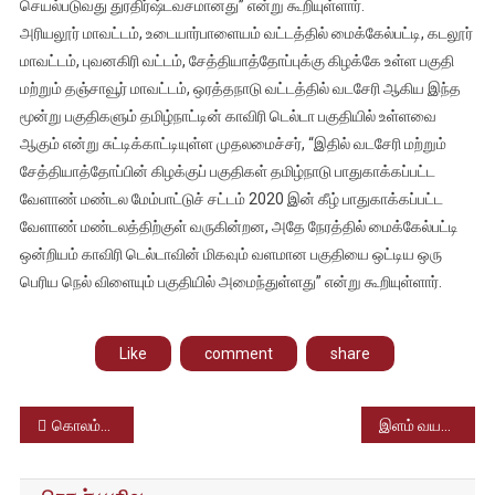
செயல்படுவது துரதிர்ஷ்டவசமானது” என்று கூறியுள்ளார்.
அரியலூர் மாவட்டம், உடையார்பாளையம் வட்டத்தில் மைக்கேல்பட்டி, கடலூர்
மாவட்டம், புவனகிரி வட்டம், சேத்தியாத்தோப்புக்கு கிழக்கே உள்ள பகுதி
மற்றும் தஞ்சாவூர் மாவட்டம், ஒரத்தநாடு வட்டத்தில் வடசேரி ஆகிய இந்த
மூன்று பகுதிகளும் தமிழ்நாட்டின் காவிரி டெல்டா பகுதியில் உள்ளவை
ஆகும் என்று சுட்டிக்காட்டியுள்ள முதலமைச்சர், “இதில் வடசேரி மற்றும்
சேத்தியாத்தோப்பின் கிழக்குப் பகுதிகள் தமிழ்நாடு பாதுகாக்கப்பட்ட
வேளாண் மண்டல மேம்பாட்டுச் சட்டம் 2020 இன் கீழ் பாதுகாக்கப்பட்ட
வேளாண் மண்டலத்திற்குள் வருகின்றன, அதே நேரத்தில் மைக்கேல்பட்டி
ஒன்றியம் காவிரி டெல்டாவின் மிகவும் வளமான பகுதியை ஒட்டிய ஒரு
பெரிய நெல் விளையும் பகுதியில் அமைந்துள்ளது” என்று கூறியுள்ளார்.
Like
comment
share
Post
கொலம்பஸ் தமிழ்ச் சங்கத்தின் வெள்ளி விழா கொண்டாட்டம்
இளம் வயதில் மாரடைப்பால் திடீரென இறப்பது அதிகரித்துள்ளது – ஆய்வை தொடங்க மத்திய அரசு திட்டம்
navigation