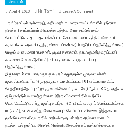
விவசாயம்
Nri Tamil
On
April 4, 2023
Leave A Comment
தமிழ்நாட்டில்
தமிழ்நாட்டில் தஞ்சாவூர், அரியலூர், கடலூர் மாவட்டங்களில் புதிதாக
டெல்டா
நிலக்கரி சுரங்கங்கள் அமைக்க மத்திய அரசு சார்பில் ஏலம்
பகுதிகளில்
கோரப்பட்டுள்ளது. பாதுகாக்கப்பட்ட வேளாண் மண்டலத்தில் நிலக்கரி
நிலக்கரி
சுரங்கங்கள் அமைப்பதற்கு விவசாயிகள் கடும் எதிர்ப்பு தெரிவித்துள்ளனர்.
சுரங்கம்
அமைக்கும்
மேலும் அன்புமணி ராமதாஸ், டிடிவி தினகரன், நாடாளுமன்ற உறுப்பினர்
மத்திய
சு.வெங்கடேசன் ஆகிய அரசியல் தலைவர்களும் எதிர்ப்பு
அரசின்
தெரிவித்துள்ளனர்.
திட்டத்திற்கு
இதுதொடர்பாக பிரதமருக்கு கடிதம் எழுதியுள்ள முதலமைச்சர்
ஸ்டாலின்
மு.க.ஸ்டாலின், “நாடு முழுவதும் ஏலம் விடப்பட்ட 101 வட்டாரங்களில்,
எதிர்ப்பு
சேத்தியாத்தோப்பு கிழக்கு, மைக்கேல்பட்டி, வடசேரி ஆகிய 3 தொகுதிகள்
தமிழகத்தில் அமைந்துள்ளன. இந்த விவகாரத்தில் அறிவிப்பு
வெளியிடப்படுவதற்கு முன்பு தமிழ்நாடு அரசிடம் ஒப்புதல் பெறப்படவில்லை,
மாநில அரசுடன் கலந்தாலோசனையும் செய்யப்படவில்லை. இத்தகைய
முக்கியமான விஷயத்தில் மாநிலங்களுடன் எந்த ஆலோசனையும்
நடத்தாமல் ஒன்றிய அரசின் நிலக்கரி அமைச்சகம் தன்னிச்சையாக