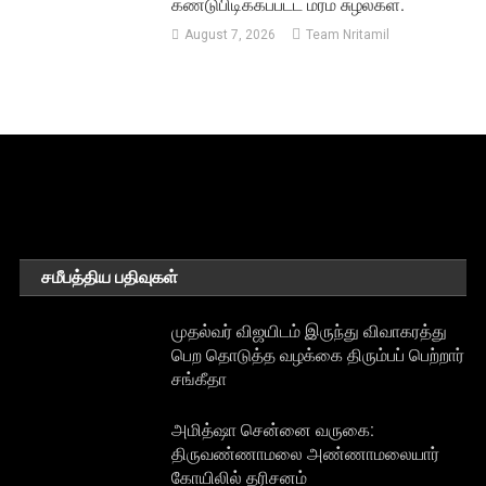
கண்டுபிடிக்கப்பட்ட மர்ம சுழல்கள்.
August 7, 2026
Team Nritamil
சமீபத்திய பதிவுகள்
முதல்வர் விஜயிடம் இருந்து விவாகரத்து
பெற தொடுத்த வழக்கை திரும்பப் பெற்றார்
சங்கீதா
அமித்ஷா சென்னை வருகை:
திருவண்ணாமலை அண்ணாமலையார்
கோயிலில் தரிசனம்