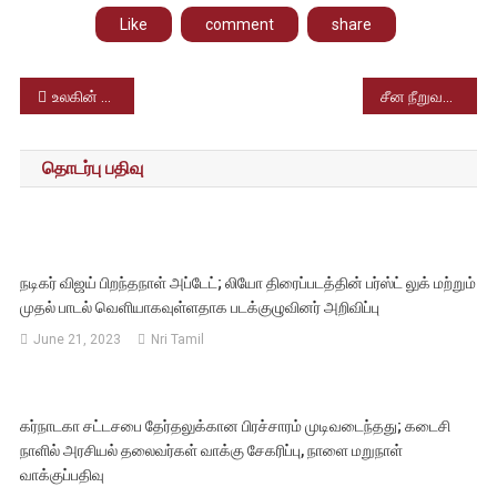
Like
comment
share
Post
உலகின் மிகவும் பிரபலமான அரசியல் தலைவர்கள் பட்டியல் வெளியீடு – இந்திய பிரதமர் மோடி முதலிடம்
சீன நீறுவனங்களின் சூதாட்டம் மற்றும் கடன் தொடர்பான செயலிகளை முடக்க மத்திய அரசு முடிவு
navigation
தொடர்பு பதிவு
நடிகர் விஜய் பிறந்தநாள் அப்டேட்; லியோ திரைப்படத்தின் பர்ஸ்ட் லுக் மற்றும்
முதல் பாடல் வெளியாகவுள்ளதாக படக்குழுவினர் அறிவிப்பு
June 21, 2023
Nri Tamil
கர்நாடகா சட்டசபை தேர்தலுக்கான பிரச்சாரம் முடிவடைந்தது; கடைசி
நாளில் அரசியல் தலைவர்கள் வாக்கு சேகரிப்பு, நாளை மறுநாள்
வாக்குப்பதிவு