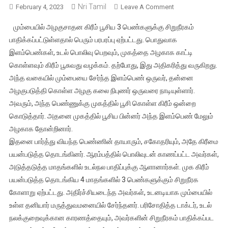
Nri Tamil
On
February 4, 2023
Leave A Comment
பெண்கள்
மும்பையில் அழகுசாதன கிரீம் பூசிய 3 பெண்களுக்கு சிறுநீரகம்
பயன்படுத்தும்
பாதிக்கப்பட்டுள்ளதால் பெரும் பரபரப்பு ஏற்பட்டது. பொதுவாக
அழகு
இளம்பெண்கள், உடல் பொலிவு பெறவும், முகத்தை அழகாக காட்டி
சாதனப்
கொள்ளவும் கிரீம் பூசுவது வழக்கம். தற்போது, இது அதிகரித்து வருகிறது.
பொருட்களால்
ஆபத்து
அந்த வகையில் மும்பையை சேர்ந்த இளம்பெண் ஒருவர், தன்னை
–
அழகுபடுத்தி கொள்ள அழகு கலை நிபுணர் ஒருவரை நாடியுள்ளார்.
சிறுநீரகப்
அவரும், அந்த பெண்ணுக்கு முகத்தில் பூசி கொள்ள கிரீம் ஒன்றை
பிரச்சனை
கொடுத்தார். அதனை முகத்தில் பூசிய பின்னர் அந்த இளம்பெண் மேலும்
ஏற்படுவதால்
அழகாக தோன்றினார்.
அதிர்ச்சி
இதனை பார்த்து வியந்த பெண்ணின் தாயாரும், சகோதரியும், அதே கிரீமை
பயன்படுத்த தொடங்கினர். ஆரம்பத்தில் பொலிவுடன் காணப்பட்ட அவர்கள்,
அடுத்தடுத்த மாதங்களில் உடல்நல பாதிப்புக்கு ஆளானார்கள். முக கிரீம்
பயன்படுத்த தொடங்கிய 4 மாதங்களில் 3 பெண்களுக்கும் சிறுநீரக
கோளாறு ஏற்பட்டது. அதிர்ச்சியடைந்த அவர்கள், உடனடியாக மும்பையில்
உள்ள தனியார் மருத்துவமனையில் சேர்ந்தனர். பரிசோதித்த டாக்டர், உடல்
நலக்குறைவுக்கான காரணத்தையும், அவர்களின் சிறுநீரகம் பாதிக்கப்பட