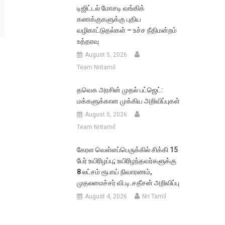
டிஜிட்டல் மோசடி வங்கிக்
கணக்குகளுக்கு புதிய
வழிகாட்டுதல்கள் – உச்ச நீதிமன்றம்
உத்தரவு
August 5, 2026
Team Nritamil
தவெக அரசின் முதல் பட்ஜெட்:
மக்களுக்கான முக்கிய அறிவிப்புகள்
August 5, 2026
Team Nritamil
கேரள வெள்ளப்பெருக்கில் சிக்கி 15
பேர் உயிரிழப்பு; உயிரிழந்தவர்களுக்கு
8 லட்சம் ரூபாய் நிவாரணம்,
முதலமைச்சர் வி.டி.சதீசன் அறிவிப்பு
August 4, 2026
Nri Tamil