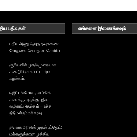
திய பதிவுகள்
எங்களை இணைக்கவும்
புதிய அணு ஆயுத ஏவுகணை
சோதனை செய்த வடகொரியா
சூரியனில் முதல் முறையாக
கண்டுபிடிக்கப்பட்ட மர்ம
சுழல்கள்.
டிஜிட்டல் மோசடி வங்கிக்
கணக்குகளுக்கு புதிய
வழிகாட்டுதல்கள் – உச்ச
நீதிமன்றம் உத்தரவு
தவெக அரசின் முதல் பட்ஜெட்:
மக்களுக்கான முக்கிய