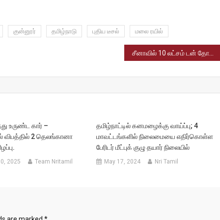
குன்னூர்
தமிழ்நாடு
புதிய டீசல்
மலை ரயில்
சீனாவில் 10 லட்சம் டன் தோரியம் தாது கண்டுபிடிக்கப்பட்டுள்ளது.
து உருண்ட கார் –
தமிழ்நாட்டில் கனமழைக்கு வாய்ப்பு; 4
் விபத்தில் 2 தெலங்கானா
மாவட்டங்களில் நிலைமையை எதிர்கொள்ள
ழப்பு.
பேரிடர் மீட்புக் குழு தயார் நிலையில்
0, 2025
Team Nritamil
May 17, 2024
Nri Tamil
lds are marked
*