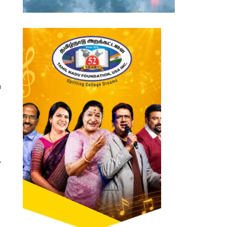
்
ி
.