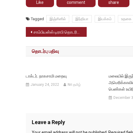
Like
comment
share
Tagged
இஞ்சினில்
இந்தியா
இயக்கம்
உதகை
Post
சாம்பியன்ஸ் டிராபி தொடரின் அரையிறுதி போட்டியில் ஆஸ்திரேலியாவை வீழ்த்தி இந்தியா வெற்றி.
navigation
தொடர்பு பதிவு
டாக்டர். நாகசாமி மறைவு
மலையில் இருந்
அமெரிக்காவில
January 24, 2022
Nri தமிழ்
பெண்கள் உயிரி
December 3
Leave a Reply
Your email address will not be published.
Required fie