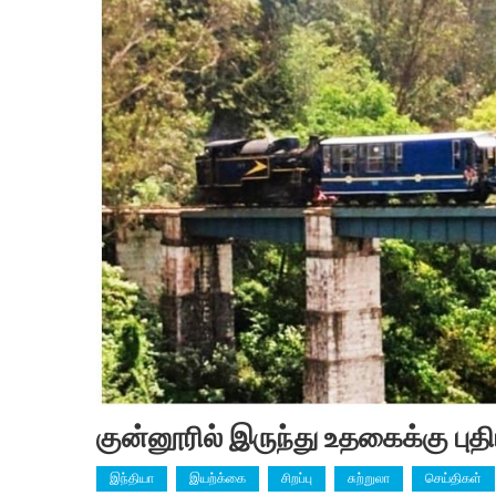
குன்னூரில் இருந்து உதகைக்கு புத
இந்தியா
இயற்க்கை
சிறப்பு
சுற்றுலா
செய்திகள்