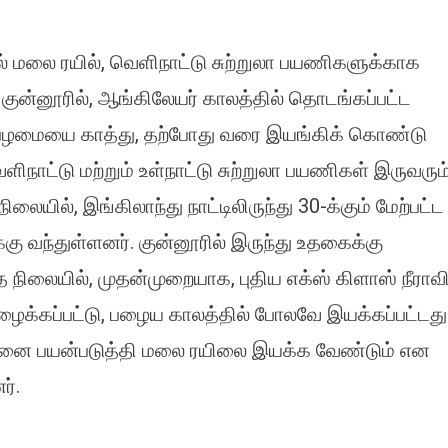
n
ுன்னூரில்
சல் மலை ரயில், வெளிநாட்டு சுற்றுலா பயணிகளுக்காக
ருந்து
தகைக்கு
ள குன்னூரில், ஆங்கிலேயர் காலத்தில் தொடங்கப்பட்ட
ுதிய
் பழமையை காத்து, தற்போது வரை இயங்கிக் கொண்டு
ீசல்
ஞ்சினில்
ளிநாட்டு மற்றும் உள்நாட்டு சுற்றுலா பயணிகள் இருவரும
மலை
யில்
ையில், இங்கிலாந்து நாட்டிலிருந்து 30-க்கும் மேற்பட்ட
யக்கம்.
ு வந்துள்ளனர். குன்னூரில் இருந்து உதகைக்கு
 நிலையில், முதன்முறையாக, புதிய எக்ஸ் கிளாஸ் நீராவ
ழைக்கப்பட்டு, பழைய காலத்தில் போலவே இயக்கப்பட்டது
சினை பயன்படுத்தி மலை ரயிலை இயக்க வேண்டும் என
ர்.