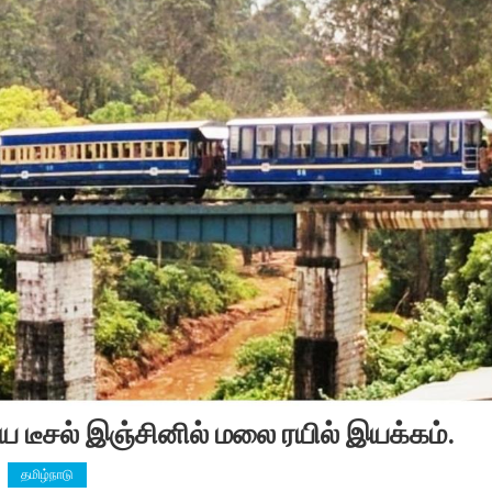
ிய டீசல் இஞ்சினில் மலை ரயில் இயக்கம்.
தமிழ்நாடு