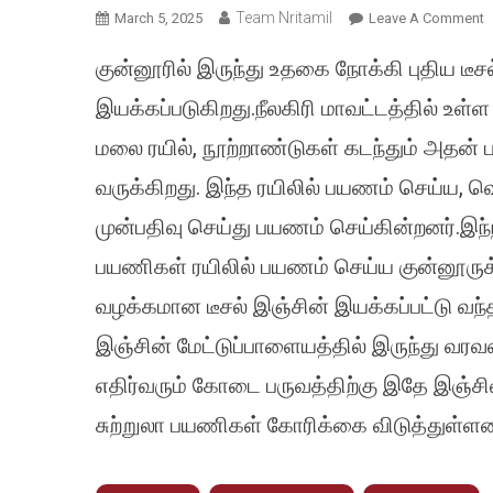
Team Nritamil
O
March 5, 2025
Leave A Comment
க
குன்னூரில் இருந்து உதகை நோக்கி புதிய டீ
இ
உ
இயக்கப்படுகிறது.நீலகிரி மாவட்டத்தில் உள்
ப
மலை ரயில், நூற்றாண்டுகள் கடந்தும் அதன
ட
இ
வருக்கிறது. இந்த ரயிலில் பயணம் செய்ய, வெ
ர
முன்பதிவு செய்து பயணம் செய்கின்றனர்.இந்நில
இ
பயணிகள் ரயிலில் பயணம் செய்ய குன்னூருக்க
வழக்கமான டீசல் இஞ்சின் இயக்கப்பட்டு வந்த
இஞ்சின் மேட்டுப்பாளையத்தில் இருந்து வரவ
எதிர்வரும் கோடை பருவத்திற்கு இதே இஞ்
சுற்றுலா பயணிகள் கோரிக்கை விடுத்துள்ளன