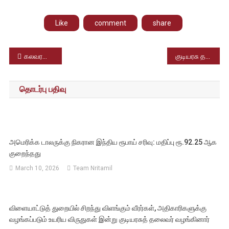
Like
comment
share
Post
கலவரமான கால்பந்து ஆட்டம்; அர்ஜென்டினா நாட்டில் நடந்த துயரம், 3பேர் உயிரிழப்பு
குடியரசு தலைவர் திரௌபதி முர்முவுடன் விண்வெளி வீரர் சுபான்ஷு சுக்லாவின் சந்திப்பு.
navigation
தொடர்பு பதிவு
அமெரிக்க டாலருக்கு நிகரான இந்திய ரூபாய் சரிவு: மதிப்பு ரூ.92.25 ஆக
குறைந்தது
March 10, 2026
Team Nritamil
விளையாட்டுத் துறையில் சிறந்து விளங்கும் வீரர்கள், அதிகாரிகளுக்கு
வழங்கப்படும் உயரிய விருதுகள் இன்று குடியரசுத் தலைவர் வழங்கினார்