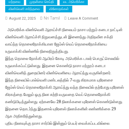
மற்றவை
முதன்மை செய்தி
வட அமெரிக்கா
விண்வெளி சார்ந்தவை
வினோதங்கள்
Nri Tamil
On
August 22, 2025
Leave A Comment
யுரேனஸ்
அமெரிக்க விண்வெளி ஆராய்ச்சி நிலையம் நாசா மற்றும் கனடா நாட்டின்
கிரகத்தில்
விண்வெளி ஆராய்ச்சி நிறுவனத்துடன் இணைந்து அதிநவீன சக்தி
புதிய
வாய்ந்த தொலைநோக்கியான ஜேம்ஸ் வெப் தொலைநோக்கியை
நிலா;
உருவாக்கி விண்ணில் நிலைநிறுத்தியது.
அமெரிக்கா
நாசா
இந்த தொலை நோக்கி ஆயிரம் கோடி அமெரிக்க டாலர் பொருட்செலவில்
விஞ்ஞானிகள்
உருவாக்கப்பட்டுள்ளது. இதனை கொண்டு நாசா மற்றூம் கனடா
புதிய
விண்வெளித் துறையினர் விண்வெளியை ஆராய்ந்து வருகின்றனர்.
கண்டுபிடிப்பு
இந்த நிலையில் பால்வெளி மண்டலத்தில் 7-வது கிரகமாக யுரேனசை
ஜேம்ஸ் வெப் தொலைநோக்கி ஆராய்ந்து வந்த நிலையில் தற்போது யுரேனஸ்
கிரகத்தை மேலும் ஒரு நிலா சுற்றி வருவதை வெப் தொலைநோக்கி
கண்டுபிடித்துள்ளது. ஏற்கனவே 28 நிலாக்களை யுரேனஸ் கொண்டுள்ளது.
இதனை தொடர்ந்து இதனால் யுரேனஸ் நிலாக்களின் எண்ணிக்கை 29
ஆக அதிகரித்துள்ளது.
புதிய நிலாவுக்கு நாசா சார்பில் இன்னும் பெயர் வைக்கப்படவில்லை.