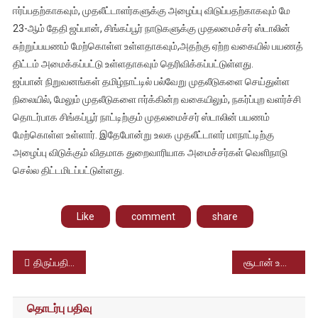
மாதம்
ஈர்ப்பதற்காகவும், முதலீட்டாளர்களுக்கு அழைப்பு விடுப்பதற்காகவும் மே
வெளிநாட்டு
23-ஆம் தேதி ஜப்பான், சிங்கப்பூர் நாடுகளுக்கு முதலமைச்சர் ஸ்டாலின்
பயணம்
சுற்றுப்பயணம் மேற்கொள்ள உள்ளதாகவும்,அதற்கு ஏற்ற வகையில் பயணத்
மேற்கொள்ளவுள்ளார்
திட்டம் அமைக்கப்பட்டு உள்ளதாகவும் தெரிவிக்கப்பட்டுள்ளது.
ஜப்பான் நிறுவனங்கள் தமிழ்நாட்டில் பல்வேறு முதலீடுகளை செய்துள்ள
நிலையில், மேலும் முதலீடுகளை ஈர்க்கின்ற வகையிலும், நகர்ப்புற வளர்ச்சி
தொடர்பாக சிங்கப்பூர் நாட்டிற்கும் முதலமைச்சர் ஸ்டாலின் பயணம்
மேற்கொள்ள உள்ளார். இதேபோன்று உலக முதலீட்டாளர் மாநாட்டிற்கு
அழைப்பு விடுக்கும் விதமாக துறைவாரியாக அமைச்சர்கள் வெளிநாடு
செல்ல திட்டமிடப்பட்டுள்ளது.
Like
comment
share
Post
திருப்பதி திருமலை தேவஸ்தானம் பெயரில் போலி இணையதளங்கள், வழக்கு பதிவு செய்து விசாரனை
சூடான் உள்நாட்டு போர் பதற்றம், வெளிநாட்டவர்களை வெளியேற்ற முயற்சி, இந்திய விமானங்கள் தயார் நிலையில்
navigation
தொடர்பு பதிவு