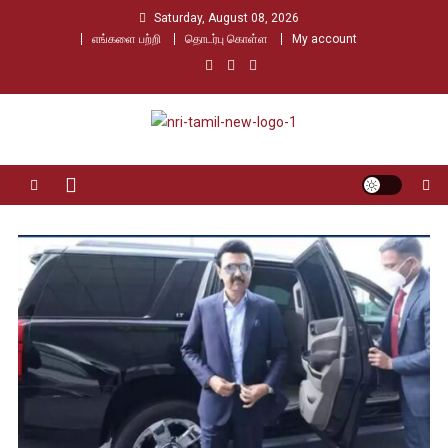
Skip
Saturday, August 08, 2026
to
எங்களை பற்றி
தொடர்பு கொள்ள
My account
content
Nri Tamil
உலக தமிழர்களின் உரத்த குரல்