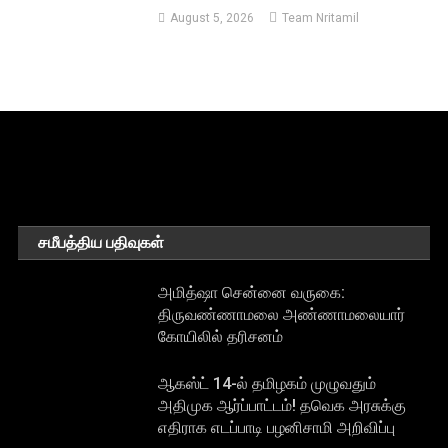
August 5, 2026
Team Nritamil
சமீபத்திய பதிவுகள்
அமித்ஷா சென்னை வருகை:
திருவண்ணாமலை அண்ணாமலையார்
கோயிலில் தரிசனம்
ஆகஸ்ட் 14-ல் தமிழகம் முழுவதும்
அதிமுக ஆர்ப்பாட்டம்! தவெக அரசுக்கு
எதிராக எடப்பாடி பழனிசாமி அறிவிப்பு