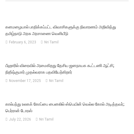
கனமழையால் பாதிக்கப்பட்ட விவாசிகளுக்கு நிவாரணம் அறிவித்து
தமிழ்நாடு அரசு அரசாணை வெளியீடு
February 6, 2023
Nri Tamil
பீஹாரில் விரைவில் அமைகிறது தேசிய ஜனநாயக கூட்டணி ஆட்சி;
நிதீஷ்குமார் முதல்வராக பதவியேற்கிறார்
November 17, 2025
Nri Tamil
கால்பந்து உலகக் கோப்பை பைனலில் ஸ்பெயின் வெல்ல கோல் அடித்தவர்;
பெர்ரான் டோரஸ்
July 22, 2026
Nri Tamil