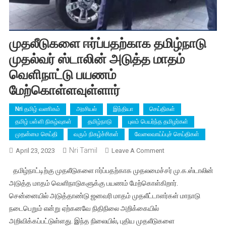
முதலீடுகளை ஈர்ப்பதற்காக தமிழ்நாடு
முதல்வர் ஸ்டாலின் அடுத்த மாதம்
வெளிநாட்டு பயணம்
மேற்கொள்ளவுள்ளார்
Nri தமிழ் வணிகம்
அரசியல்
இந்தியா
செய்திகள்
தமிழ் பள்ளி நிகழ்வுகள்
தமிழ்நாடு
புலம் பெயர்ந்த தமிழர்கள்
முதன்மை செய்தி
வரும் நிகழ்ச்சிகள்
வேலைவாய்ப்புச் செய்திகள்
Nri Tamil
On
April 23, 2023
Leave A Comment
முதலீடுகளை
தமிழ்நாட்டிற்கு முதலீடுகளை ஈர்ப்பதற்காக முதலமைச்சர் மு.க.ஸ்டாலின்
ஈர்ப்பதற்காக
அடுத்த மாதம் வெளிநாடுகளுக்கு பயணம் மேற்கொள்கிறார்.
தமிழ்நாடு
சென்னையில் அடுத்தாண்டு ஜனவரி மாதம் முதலீட்டாளர்கள் மாநாடு
முதல்வர்
நடைபெறும் என்று ஏற்கனவே நிதிநிலை அறிக்கையில்
ஸ்டாலின்
அடுத்த
அறிவிக்கப்பட்டுள்ளது. இந்த நிலையில், புதிய முதலீடுகளை