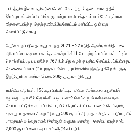
செல்பி
சமீபத்தில் இளவயதினரின் செல்பி மோகத்தால் தண்டவாளத்தில்
எடுத்தால்
இரயிலுடன் செல்பி எடுக்க முயன்று பல விபத்துகள் நடந்தேறியுள்ளன.
2000
இதனையடுத்து தெற்கு இரயிவேகோட்டம் அறிவிப்பு ஒன்றை
அபராதம்
வெளியிட்டுள்ளது.
–
இரயில்வே
அதில் கூறப்படுவதாவது: கடந்த 2021 – 22ம் நிதி ஆண்டில் விதிகளை
துறை
மீறி, ரயில் பாதையை கடந்து சென்ற 1,411 பேர் மற்றும் ரயில் படிக்கட்டில்
அறிவிப்பு
தொங்கியப்படி பயணித்த 767 பேர் மீது வழக்கு பதிவு செய்யப்பட்டுள்ளது.
சென்னையில் மட்டும் புறநகர் மின்சார ரயில்களில் இருந்து கீழே விழுந்து,
இறந்தோரின் எண்ணிக்கை 200ஐத் தாண்டுகிறது.
ரயில்வே விதிகள், 156வது பிரிவின்படி, ரயிலின் மேற்கூரை பகுதியில்
ஏறுவது, படிகளில் தொங்கியபடி பயணம் செய்வது போன்றவை தடை
செய்யப்பட்டுள்ளது. ரயிலின் படியில் தொங்கியப்படி பயணம் செய்தால்,
மூன்று மாதங்கள் சிறை அல்லது 500 ரூபாய் அபராதம் விதிக்கப்படும். ரயில்
பாதையில் அல்லது ரயில் இன்ஜின் அருகே சென்று, ‘செல்பி’ எடுத்தால்,
2,000 ரூபாய் வரை அபராதம் விதிக்கப்படும்.