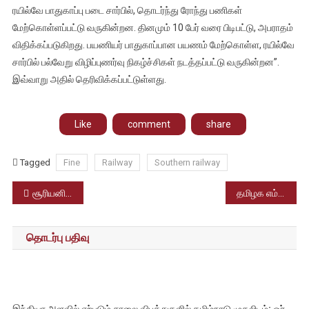
ரயில்வே பாதுகாப்பு படை சார்பில், தொடர்ந்து ரோந்து பணிகள்
மேற்கொள்ளப்பட்டு வருகின்றன. தினமும் 10 பேர் வரை பிடிபட்டு, அபராதம்
விதிக்கப்படுகிறது. பயணியர் பாதுகாப்பான பயணம் மேற்கொள்ள, ரயில்வே
சார்பில் பல்வேறு விழிப்புணர்வு நிகழ்ச்சிகள் நடத்தப்பட்டு வருகின்றன”.
இவ்வாறு அதில் தெரிவிக்கப்பட்டுள்ளது.
Like
comment
share
Tagged
Fine
Railway
Southern railway
Post
சூரியனில் சக்தி வாய்ந்த வெடிப்பு – செயற்கைகோள்களுக்கு பாதிப்பு
தமிழக எம்.பியுடன் அமெரிக்க வாழ் தொழில்முனைவோர்கள் சந்திப்பு
navigation
தொடர்பு பதிவு
இந்தியா அளவில் ஏற்படும் சாலை விபத்துகளில் தமிழ்நாடு முதலிடம்; ஓர்