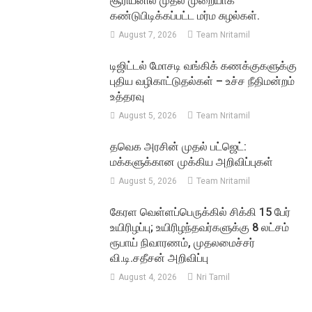
சூரியனில் முதல் முறையாக
கண்டுபிடிக்கப்பட்ட மர்ம சுழல்கள்.
August 7, 2026
Team Nritamil
டிஜிட்டல் மோசடி வங்கிக் கணக்குகளுக்கு
புதிய வழிகாட்டுதல்கள் – உச்ச நீதிமன்றம்
உத்தரவு
August 5, 2026
Team Nritamil
தவெக அரசின் முதல் பட்ஜெட்:
மக்களுக்கான முக்கிய அறிவிப்புகள்
August 5, 2026
Team Nritamil
கேரள வெள்ளப்பெருக்கில் சிக்கி 15 பேர்
உயிரிழப்பு; உயிரிழந்தவர்களுக்கு 8 லட்சம்
ரூபாய் நிவாரணம், முதலமைச்சர்
வி.டி.சதீசன் அறிவிப்பு
August 4, 2026
Nri Tamil