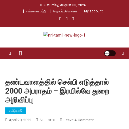
Skip
Saturday, August 08, 2026
to
எங்களை பற்றி
தொடர்பு கொள்ள
My account
content
Nri Tamil
உலக தமிழர்களின் உரத்த குரல்
தண்டவாளத்தில் செல்பி எடுத்தால்
2000 அபராதம் – இரயில்வே துறை
அறிவிப்பு
தமிழ்நாடு
Nri Tamil
On
April 20, 2022
Leave A Comment
தண்டவாளத்தில்