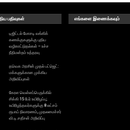
திய பதிவுகள்
எங்களை இணைக்கவும்
டிஜிட்டல் மோசடி வங்கிக்
கணக்குகளுக்கு புதிய
வழிகாட்டுதல்கள் – உச்ச
நீதிமன்றம் உத்தரவு
தவெக அரசின் முதல் பட்ஜெட்:
மக்களுக்கான முக்கிய
அறிவிப்புகள்
கேரள வெள்ளப்பெருக்கில்
சிக்கி 15 பேர் உயிரிழப்பு;
உயிரிழந்தவர்களுக்கு 8 லட்சம்
ரூபாய் நிவாரணம், முதலமைச்சர்
வி.டி.சதீசன் அறிவிப்பு