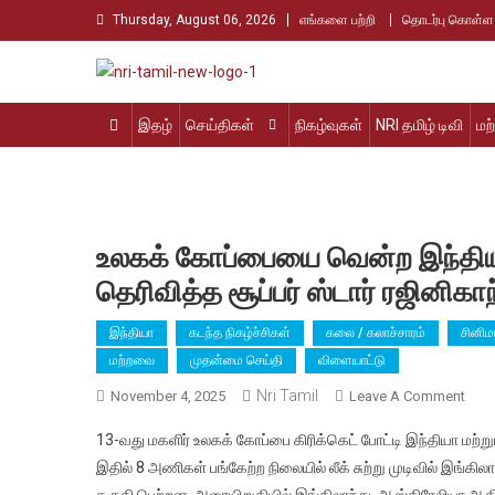
Skip
Thursday, August 06, 2026
எங்களை பற்றி
தொடர்பு கொள்ள
to
content
Nri Tamil
உலக தமிழர்களின் உரத்த குரல்
இதழ்
செய்திகள்
நிகழ்வுகள்
NRI தமிழ் டிவி
மற
உலகக் கோப்பையை வென்ற இந்திய ம
தெரிவித்த சூப்பர் ஸ்டார் ரஜினிகாந
இந்தியா
கடந்த நிகழ்ச்சிகள்
கலை / கலாச்சாரம்
சினிம
மற்றவை
முதன்மை செய்தி
விளையாட்டு
Nri Tamil
On
November 4, 2025
Leave A Comment
உலகக
13-வது மகளிர் உலகக் கோப்பை கிரிக்கெட் போட்டி இந்தியா மற்ற
கோப
இதில் 8 அணிகள் பங்கேற்ற நிலையில் லீக் சுற்று முடிவில் இங்க
வென
தகுதி பெற்றன. அரையிறுதியில் இங்கிலாந்து, ஆஸ்திரேலியா 