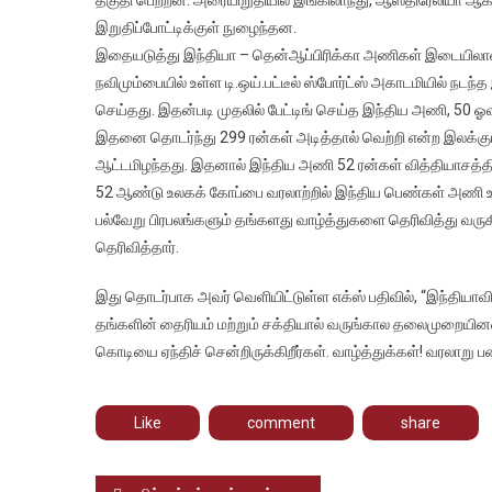
இந்த
இறுதிப்போட்டிக்குள் நுழைந்தன.
மகளி
கிரிக
இதையடுத்து இந்தியா – தென்ஆப்பிரிக்கா அணிகள் இடையிலான இ
அணி
நவிமும்பையில் உள்ள டி.ஒய்.பட்டீல் ஸ்போர்ட்ஸ் அகாடமியில் நடந்
வாழ்
செய்தது. இதன்படி முதலில் பேட்டிங் செய்த இந்திய அணி, 50 ஓவ
தெரி
இதனை தொடர்ந்து 299 ரன்கள் அடித்தால் வெற்றி என்ற இலக்குட
சூப்ப
ஆட்டமிழந்தது. இதனால் இந்திய அணி 52 ரன்கள் வித்தியாசத்தில
ஸ்டார
52 ஆண்டு உலகக் கோப்பை வரலாற்றில் இந்திய பெண்கள் அணி 
ரஜின
பல்வேறு பிரபலங்களும் தங்களது வாழ்த்துகளை தெரிவித்து வருக
தெரிவித்தார்.
இது தொடர்பாக அவர் வெளியிட்டுள்ள எக்ஸ் பதிவில், “இந்தியா
தங்களின் தைரியம் மற்றும் சக்தியால் வருங்கால தலைமுறையினரை
கொடியை ஏந்திச் சென்றிருக்கிறீர்கள். வாழ்த்துக்கள்! வரலாறு படை
Like
comment
share