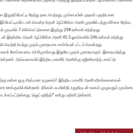
ிய
ர்
்கெட்
றுதிப்போட்டி நேற்று நடைபெற்றது. மும்பையின் புறநகர் பகுதியான
க்கு
த இப்போட்டியில் டாஸ் வென்ற தென் ஆப்பிரிக்க அணி முதலில் பந்து வீச்சை தேர்வு
த்து
ர் முடிவில் 7 விக்கெட்டுகளை இழந்து 298 ரன்கள் எடுத்தது.
வித்த
ன் இறங்கிய தென் ஆப்பிரிக்க அணி 45.3 ஓவர்களில் 246 ரன்கள் எடுத்து
ர்
் வெற்றி பெற்று முதல் முறையாக சாம்பியன் பட்டம் வென்றது.
்
உலகக் கோப்பையை உச்சிமுகர்வது இதுவே முதல் முறையாகும். இதையடுத்து
ிகாந்த்
ின்றனர். அவ்வகையில் இந்திய மகளிர் அணிக்கு ரஜினிகாந்த் பாராட்டு
விற்கு என்ன ஒரு சிறப்பான தருணம்!. இந்திய மகளிர் அணி வீராங்கனைகள்
 ஊக்குவிக்கின்றனர். நீங்கள் பயமின்றி, உறுதியுடன் உலகம் முழுவதும் மூவர்ண
க்கப்பட்டுள்ளது. ஜெய் ஹிந்த்!” என்று பதிவிட்டுள்ளார்.