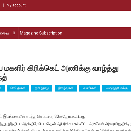
My account
்றவை
Magazine Subscription
களிர் கிரிக்கெட் அணிக்கு வாழ்த்து
்த்
ா
செய்திகள்
தமிழ்நாடு
நிகழ்வுகள்
பெண்கள்
பொழுதுபோக்கு
்
ும் இலங்கையில் கடந்த செப்டம்பர் 30ல் தொடங்கியது.
்பையை
ிலாந்து, இந்தியா ஆஸ்திரேலியா தென் ஆப்ரிக்கா உள்ளிட்ட அணிகள் அரையிறுதிக்க
்ற
ஆகிய அணிகள் தோல்வியடைந்ததை அடுத்து இந்தியா,தென் ஆப்பிரிக்கா அணிகள்