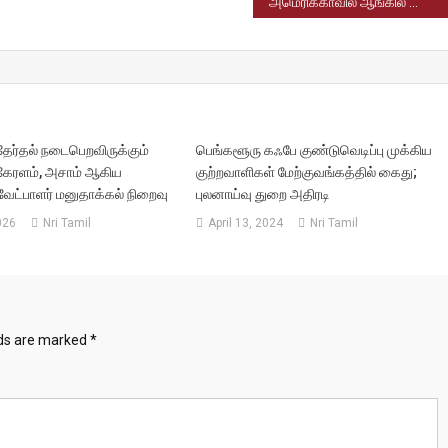
அமெரிக்காவில் ஆங்கில மொழித் தேர்வில் தோல்வியடைந்த லாரி ஓட்டுநர்கள்; இந்தியர்கள் உட்பட ஆயிரக்கணக்கானோர் பணியிலிருந்து அதிரடியாக நீக்கம்
தேர்தல் நடைபெறவிருக்கும்
பெங்களூரு கஃபே குண்டுவெடிப்பு முக்கிய
, கேரளம், அசாம் ஆகிய
குற்றவாளிகள் மேற்குவங்கத்தில் கைது;
வேட்பாளர் மனுதாக்கல் நிறைவு
புலனாய்வு துறை அதிரடி
026
Nri Tamil
April 13, 2024
Nri Tamil
lds are marked
*