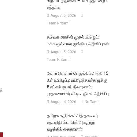
வழிகாட்டுதல்கள் – உச்ச நீதிமன்றம்
உத்தரவு
August 5, 2026
Team Nritamil
தவெக அரசின் முதல் பட்ஜெட்:
மக்களுக்கான முக்கிய அறிவிப்புகள்
August 5, 2026
Team Nritamil
கேரள வெள்ளப்பெருக்கில் சிக்கி 15
பேர் உயிரிழப்பு; உயிரிழந்தவர்களுக்கு
8 லட்சம் ரூபாய் நிவாரணம்,
க்
முதலமைச்சர் வி.டி.சதீசன் அறிவிப்பு
August 4, 2026
Nri Tamil
தமிழக எதிர்க்கட்சித் தலைவர்
உதயநிதி ஸ்டாலின் அவதூறு
வழக்கில் கைதானார்