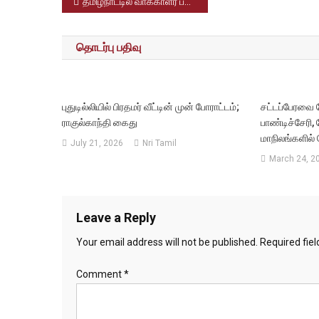
Post
தமிழ்நாட்டில் வாக்காளர் பட்டியல் சிறப்பு தீவிர திருத்தப் பணி செவ்வாய்க்கிழமை இன்றுமுதல் தொடங்குகிறது
navigation
தொடர்பு பதிவு
புதுடில்லியில் பிரதமர் வீட்டின் முன் போராட்டம்;
சட்டப்பேரவை 
ராகுல்காந்தி கைது
பாண்டிச்சேரி
மாநிலங்களில் 
July 21, 2026
Nri Tamil
March 24, 2
Leave a Reply
Your email address will not be published.
Required fie
Comment
*