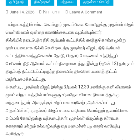
தமிழ்நாடு
நிகழ்வுகள்
மற்றவை
முதன்மை செய்தி
Nri Tamil
On
June 14, 2026
Leave A Comment
தமிழ்நாடு
கர்நாடகத்தில் உள்ள கொல்லூர் மூகாம்பிகை கோயிலுக்கு முதல்வர் விஜய்
முதல்வர்
வெள்ளி வாள் ஒன்றை காணிக்கையாக வழங்கியுள்ளார்.
கர்நாடகாவில்
தில்லியில் நடைபெற்ற நீதி ஆயோக் கூட்டத்தில் கலந்துகொள்ள மூன்று
உள்ள
நாள் பயணமாக தில்லி சென்றடைந்த முதல்வர் விஜய், நீதி ஆயோக்
கொல்லூர்
மூகாம்பிகை
கூட்டத்தில் கலந்துகொண்டதோடு, பிரதமர் மோடியைச் சந்தித்துப்
கோயிலில்
பேசினார். நீதி ஆயோக் கூட்டம் நிறைவடைந்து, இன்று (ஜூன் 12) தமிழகம்
தரிசனம்
திரும்பத் திட்டமிடப்பட்டிருந்த நிலையில், திடீரென பயணத் திட்டம்
செய்தார்
மாற்றியமைக்கப்பட்டது.
அதன்படி, முதல்வர் விஜய் இன்று பிற்பகல் 12.30 மணிக்கு தனி விமானம்
மூலம் கர்நாடகத்தின் மங்களூரு சர்வதேச விமான நிலையத்துக்கு
வந்தடைந்தார். அவருக்குச் சிறப்பான வரவேற்பு அளிக்கப்பட்டது.
அதன்பின்னர், முதல்வர் விஜய் சாலை வழியாக கொல்லூர் மூகாம்பிகை
அம்மன் கோயிலுக்கு வந்தடைந்தார். முதல்வர் விஜய்க்கு கர்நாடக
சுகாதாரம் மற்றும் நல்வாழ்வுத்துறை அமைச்சர் யுடி காதர் வரவேற்பு
அளித்தார்.