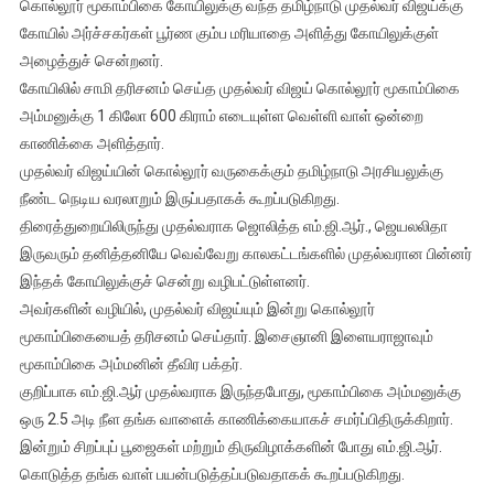
கொல்லூர் மூகாம்பிகை கோயிலுக்கு வந்த தமிழ்நாடு முதல்வர் விஜய்க்கு
கோயில் அர்ச்சகர்கள் பூர்ண கும்ப மரியாதை அளித்து கோயிலுக்குள்
அழைத்துச் சென்றனர்.
கோயிலில் சாமி தரிசனம் செய்த முதல்வர் விஜய் கொல்லூர் மூகாம்பிகை
அம்மனுக்கு 1 கிலோ 600 கிராம் எடையுள்ள வெள்ளி வாள் ஒன்றை
காணிக்கை அளித்தார்.
முதல்வர் விஜய்யின் கொல்லூர் வருகைக்கும் தமிழ்நாடு அரசியலுக்கு
நீண்ட நெடிய வரலாறும் இருப்பதாகக் கூறப்படுகிறது.
திரைத்துறையிலிருந்து முதல்வராக ஜொலித்த எம்.ஜி.ஆர்., ஜெயலலிதா
இருவரும் தனித்தனியே வெவ்வேறு காலகட்டங்களில் முதல்வரான பின்னர்
இந்தக் கோயிலுக்குச் சென்று வழிபட்டுள்ளனர்.
அவர்களின் வழியில், முதல்வர் விஜய்யும் இன்று கொல்லூர்
மூகாம்பிகையைத் தரிசனம் செய்தார். இசைஞானி இளையராஜாவும்
மூகாம்பிகை அம்மனின் தீவிர பக்தர்.
குறிப்பாக எம்.ஜி.ஆர் முதல்வராக இருந்தபோது, மூகாம்பிகை அம்மனுக்கு
ஒரு 2.5 அடி நீள தங்க வாளைக் காணிக்கையாகச் சமர்ப்பிதிருக்கிறார்.
இன்றும் சிறப்புப் பூஜைகள் மற்றும் திருவிழாக்களின் போது எம்.ஜி.ஆர்.
கொடுத்த தங்க வாள் பயன்படுத்தப்படுவதாகக் கூறப்படுகிறது.