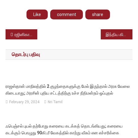
Like
comment
share
Post
ரஜினிகாந்தின் பெயர் மற்றும் புகைப்படங்களை யாரும் சுயலாபத்திற்காகப் பயன்படுத்தக் கூடாது; ரசிகர் மன்றம் அதிரடி தடை
இந்திய கிரிக்கெட் U19 அணியில் தமிழ்நாட்டு மாணவன் இடம்பிடிப்பு; இலங்கையில் நடைபெறும் போட்டியில் விளையாட உள்ளார்
navigation
தொடர்பு பதிவு
ராஜஸ்தான் மாநிலத்தில் 2 குழந்தைகளுக்கு மேல் இருந்தால் அரசு வேலை
கிடையாது; அரசின் புதிய சட்டத்திற்கு உச்ச நீதிமன்றம் ஒப்புதல்
February 29, 2024
Nri Tamil
ஃபெஞ்சல் புயல் தற்போது கரையை கடக்கத் தொடங்கியது; கரையை
கடக்கும் பொழுது 90கி.மீ வேகத்தில் காற்று வீசும் என எச்சரிக்கை