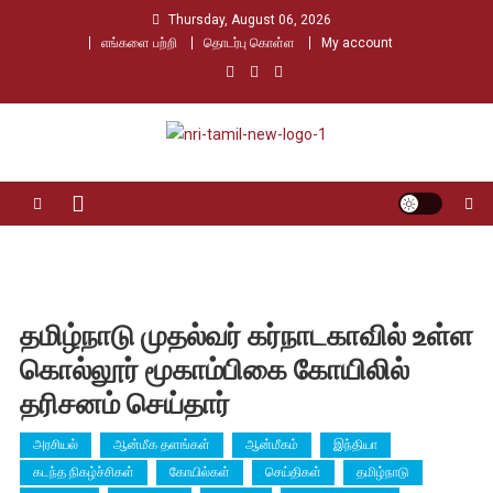
Skip
Thursday, August 06, 2026
to
எங்களை பற்றி
தொடர்பு கொள்ள
My account
content
Nri Tamil
உலக தமிழர்களின் உரத்த குரல்
தமிழ்நாடு முதல்வர் கர்நாடகாவில் உள்ள
கொல்லூர் மூகாம்பிகை கோயிலில்
தரிசனம் செய்தார்
அரசியல்
ஆன்மீக தளங்கள்
ஆன்மீகம்
இந்தியா
கடந்த நிகழ்ச்சிகள்
கோயில்கள்
செய்திகள்
தமிழ்நாடு