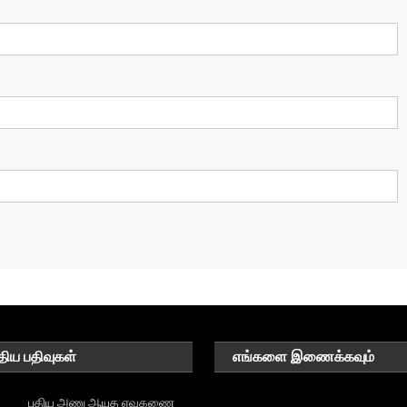
திய பதிவுகள்
எங்களை இணைக்கவும்
புதிய அணு ஆயுத ஏவுகணை