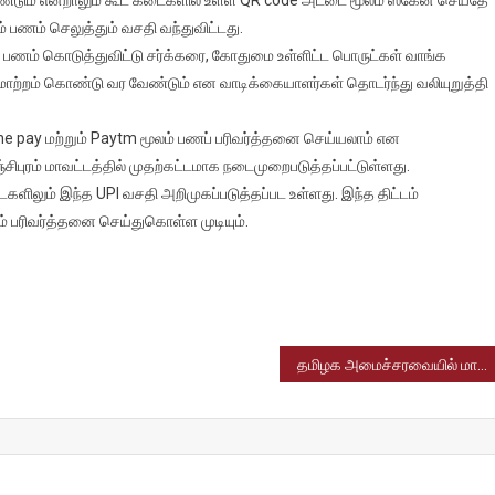
் பணம் செலுத்தும் வசதி வந்துவிட்டது.
னை
 பணம் கொடுத்துவிட்டு சர்க்கரை, கோதுமை உள்ளிட்ட பொருட்கள் வாங்க
மாற்றம் கொண்டு வர வேண்டும் என வாடிக்கையாளர்கள் தொடர்ந்து வலியுறுத்தி
்;
e pay மற்றும் Paytm மூலம் பணப் பரிவர்த்தனை செய்யலாம் என
ிபுரம் மாவட்டத்தில் முதற்கட்டமாக நடைமுறைபடுத்தப்பட்டுள்ளது.
ளிலும் இந்த UPI வசதி அறிமுகப்படுத்தப்பட உள்ளது. இந்த திட்டம்
ம் பரிவர்த்தனை செய்துகொள்ள முடியும்.
தமிழக அமைச்சரவையில் மாற்றம்; புதிய அமைச்சராக டி.ஆர்.பி. ராஜா 11ஆம் தேதி பதவியேற்கிறார்