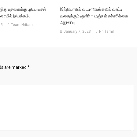
ுந்து உதகைக்கு புதிய டீசல்
இந்தியாவில் வடமாநிலங்களில் வாட்டி
ை ரயில் இயக்கம்.
வதைக்கும் குளிர் – மஞ்சள் எச்சரிக்கை
அறிவிப்பு
25
Team Nritamil
January 7, 2023
Nri Tamil
lds are marked
*