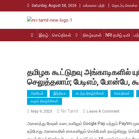
Skip
Saturday, August 08, 2026
எங்களை பற்றி
தொடர்பு கொள்ள
to
content
Nri Tamil
உலக தமிழர்களின் உரத்த குரல்
இதழ்
செய்திகள்
நிகழ்வுகள்
NRI தமிழ் டிவி
மற
தமிழக கூட்டுறவு அங்காடிகளில் 
செலுத்தலாம்; பேடிஎம், போன்பே, க
அரசியல்
இந்தியா
கடந்த நிகழ்ச்சிகள்
செய்திகள்
வரும் நிகழ்ச்சிகள்
Nri Tamil
On
May 9, 2023
Leave A Comment
தமிழக
அனைத்து ரேஷன் கடைகளிலும் Google Pay மற்றும் Paytm மூலம
கூட்டுறவு
தற்போது அனைவரின் கைகளிலும் செல்போன் தவழ்கிறது. செல்ப
அங்காடிகளி
வைத்திருக்கிறார்கள். டீ குடித்துவிட்டு ரூ.10 பணம் செலுத்த