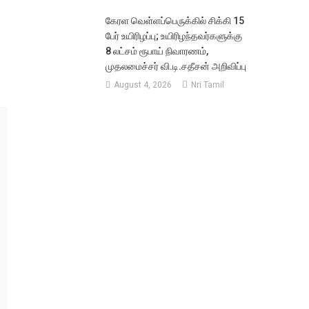
கேரள வெள்ளப்பெருக்கில் சிக்கி 15
பேர் உயிரிழப்பு; உயிரிழந்தவர்களுக்கு
8 லட்சம் ரூபாய் நிவாரணம்,
முதலமைச்சர் வி.டி.சதீசன் அறிவிப்பு
August 4, 2026
Nri Tamil