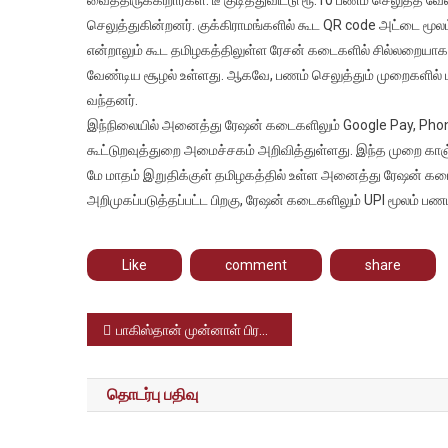
யுபிஐ
செலுத்துகின்றனர். குக்கிராமங்களில் கூட QR code அட்டை மூலம
பண
பரிவர்த்த
என்றாலும் கூட தமிழகத்திலுள்ள ரேசன் கடைகளில் சில்லறையாக
மூலம்
வேண்டிய சூழல் உள்ளது. ஆகவே, பணம் செலுத்தும் முறைகளில் 
பணம்
வந்தனர்.
செலுத்தலாம
இந்நிலையில் அனைத்து ரேஷன் கடைகளிலும் Google Pay, Phon
பேடிஎம்,
கூட்டுறவுத்துறை அமைச்சகம் அறிவித்துள்ளது. இந்த முறை காஞ்ச
போன்பே,
மே மாதம் இறுதிக்குள் தமிழகத்தில் உள்ள அனைத்து ரேஷன் கடைக
கூகுள்பே
அறிமுகப்படுத்தப்பட்ட பிறகு, ரேஷன் கடைகளிலும் UPI மூலம் பண
மூலம்
எளிதாகிறது
Like
comment
share
Post
பாகிஸ்தான் முன்னாள் பிரதமர் இம்ரான் கான் இஸ்லாமாபாத் நீதிமன்ற வளாகத்தில் இராணுவத்தால் அதிரடியாக கைது செய்யப்பட்டார்
navigation
தொடர்பு பதிவு