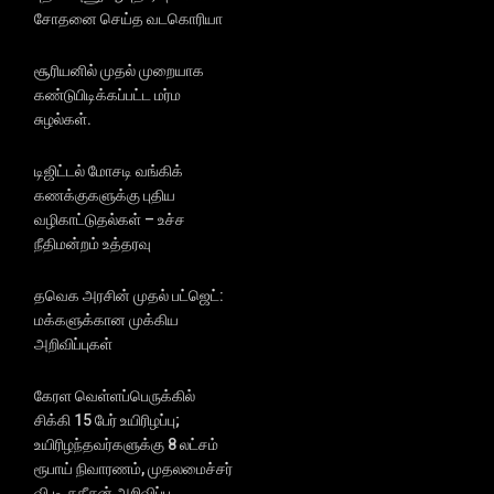
சோதனை செய்த வடகொரியா
சூரியனில் முதல் முறையாக
கண்டுபிடிக்கப்பட்ட மர்ம
சுழல்கள்.
டிஜிட்டல் மோசடி வங்கிக்
கணக்குகளுக்கு புதிய
வழிகாட்டுதல்கள் – உச்ச
நீதிமன்றம் உத்தரவு
தவெக அரசின் முதல் பட்ஜெட்:
மக்களுக்கான முக்கிய
அறிவிப்புகள்
கேரள வெள்ளப்பெருக்கில்
சிக்கி 15 பேர் உயிரிழப்பு;
உயிரிழந்தவர்களுக்கு 8 லட்சம்
ரூபாய் நிவாரணம், முதலமைச்சர்
வி.டி.சதீசன் அறிவிப்பு