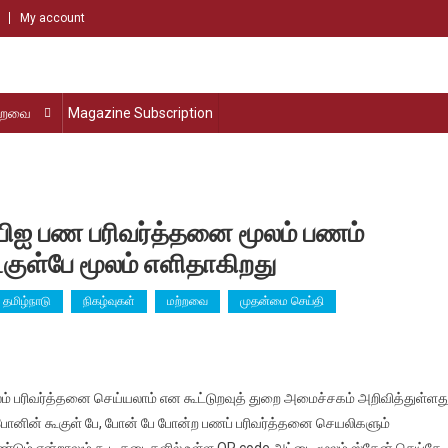
My account
்றவை
Magazine Subscription
யுபிஐ பண பரிவர்த்தனை மூலம் பணம்
ூகுள்பே மூலம் எளிதாகிறது
தமிழ்நாடு
நிகழ்வுகள்
மற்றவை
முதன்மை செய்தி
் பரிவர்த்தனை செய்யலாம் என கூட்டுறவுத் துறை அமைச்சகம் அறிவித்துள்ளது
ோனின் கூகுள் பே, போன் பே போன்ற பணப் பரிவர்த்தனை செயலிகளும்
ல்
 வேண்டும் என்றாலும் கூட கடைகளில் உள்ள QR code அட்டை மூலம் ஸ்கேன் செய்தே