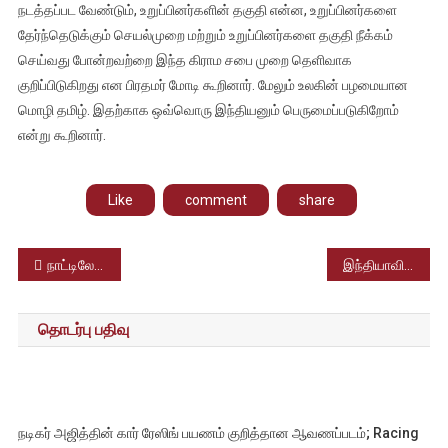
நடத்தப்பட வேண்டும், உறுப்பினர்களின் தகுதி என்ன, உறுப்பினர்களை
தேர்ந்தெடுக்கும் செயல்முறை மற்றும் உறுப்பினர்களை தகுதி நீக்கம்
செய்வது போன்றவற்றை இந்த கிராம சபை முறை தெளிவாக
குறிப்பிடுகிறது என பிரதமர் மோடி கூறினார். மேலும் உலகின் பழமையான
மொழி தமிழ். இதற்காக ஒவ்வொரு இந்தியனும் பெருமைப்படுகிறோம்
என்று கூறினார்.
Like
comment
share
Post
நாட்டிலேயே முதன்முறை – கொல்கத்தாவில் நீருக்கடியில் மெட்ரோ ரயில் சோதனை ஓட்டம் வெற்றிகரமாக நடந்தது
இந்தியாவின் முதல்வர்கள் சொத்துப் பட்டியல் வெளியீடு; ஆந்திர முதல்வர் ஜெகன்மோகன் ரெட்டி முதலிடத்தில்
navigation
தொடர்பு பதிவு
நடிகர் அஜித்தின் கார் ரேஸிங் பயணம் குறித்தான ஆவணப்படம்; Racing