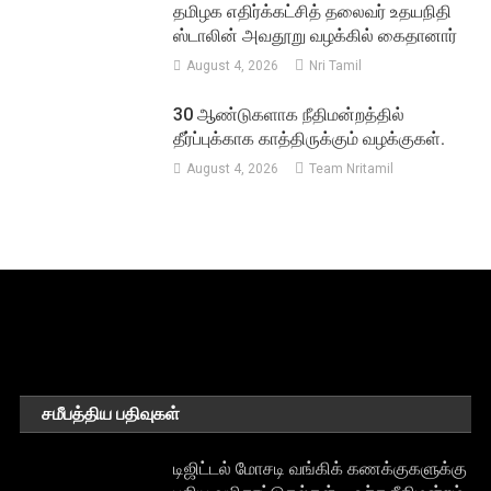
தமிழக எதிர்க்கட்சித் தலைவர் உதயநிதி
ஸ்டாலின் அவதூறு வழக்கில் கைதானார்
August 4, 2026
Nri Tamil
30 ஆண்டுகளாக நீதிமன்றத்தில்
தீர்ப்புக்காக காத்திருக்கும் வழக்குகள்.
August 4, 2026
Team Nritamil
சமீபத்திய பதிவுகள்
டிஜிட்டல் மோசடி வங்கிக் கணக்குகளுக்கு