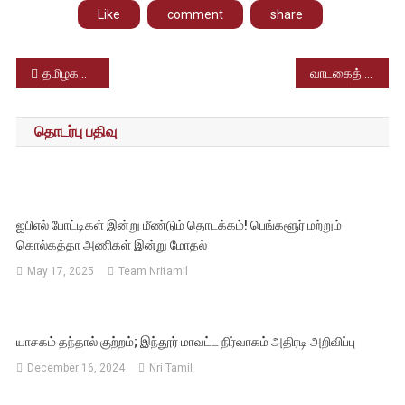
Like
comment
share
Post
தமிழகத்தில் திடீரென உயர்த்தப்பட்ட சினிமா டிக்கெட் கட்டணம் – காற்றாடும் தியேட்டர்கள்
வாடகைத் தாய் மூலம் குழந்தை பெற்றால் 270 நாட்கள் விடுமுறை – தமிழக அரசு அறிவிப்பு
navigation
தொடர்பு பதிவு
ஐபிஎல் போட்டிகள் இன்று மீண்டும் தொடக்கம்! பெங்களூர் மற்றும்
கொல்கத்தா அணிகள் இன்று மோதல்
May 17, 2025
Team Nritamil
யாசகம் தந்தால் குற்றம்; இந்தூர் மாவட்ட நிர்வாகம் அதிரடி அறிவிப்பு
December 16, 2024
Nri Tamil