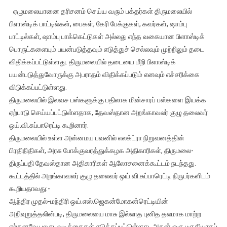
மாசு
ஏழுமலையானை தரிசனம் செய்ய வரும் பக்தர்கள் திருமலையில்
இல்லா
பிளாஸ்டிக் பாட்டில்கள், பைகள், கேரி பேக்குகள், கவர்கள், ஷாம்பு
திருமலை
பாட்டில்கள், ஷாம்பு பாக்கெட்டுகள் அல்லது எந்த வகையான பிளாஸ்டிக்
–
பொருட்களையும் பயன்படுத்தவும் எடுத்துச் செல்லவும் முற்றிலும் தடை
பிளாஸ்டிக்
தடை,
விதிக்கப்பட்டுள்ளது. திருமலையில் தடையை மீறி பிளாஸ்டிக்
மின்சார
பயன்படுத்துவோருக்கு அபராதம் விதிக்கப்படும் எனவும் எச்சரிக்கை
வாகனங்கள்
விடுக்கப்பட்டுள்ளது.
அறிமுகம்
திருமலையில் இலவச பஸ்களுக்கு பதிலாக மின்சாரப் பஸ்களை இயக்க
ஏற்பாடு செய்யப்பட்டுள்ளதாக, தேவஸ்தான அறங்காவலர் குழு தலைவர்
ஒய்.வி.சுப்பாரெட்டி கூறினார்.
திருமலையில் உள்ள அன்னமய பவனில் எலக்ட்ரா நிறுவனத்தின்
பிரதிநிதிகள், அரசு போக்குவரத்துக்கழக அதிகாரிகள், திருமலை-
திருப்பதி தேவஸ்தான அதிகாரிகள் ஆலோசனைக்கூட்டம் நடந்தது.
கூட்டத்தில் அறங்காவலர் குழு தலைவர் ஒய்.வி.சுப்பாரெட்டி நிருபர்களிடம்
கூறியதாவது:-
ஆந்திர முதல்-மந்திரி ஒய்.எஸ்.ஜெகன்மோகன்ரெட்டியின்
அறிவுறுத்தலின்படி, திருமலையை மாசு இல்லாத புனித தலமாக மாற்ற
ஏற்கனவே பல நடவடிக்கைகள் எடுக்கப்பட்டுள்ளது. அதன் ஒரு பகுதியாகப்