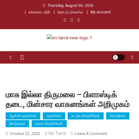
Skip
Thursday, August 06, 2026
to
எங்களை பற்றி
தொடர்பு கொள்ள
My account
content
Nri Tamil
உலக தமிழர்களின் உரத்த குரல்
மாசு இல்லா திருமலை – பிளாஸ்டிக்
தடை, மின்சார வாகனங்கள் அறிமுகம்
ஆன்மீக தளங்கள்
ஆன்மீகம்
கடந்த நிகழ்ச்சிகள்
செய்திகள்
நிகழ்வுகள்
வரும் நிகழ்ச்சிகள்
Nri Tamil
On
October 22, 2022
Leave A Comment