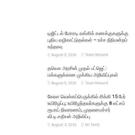
டிஜிட்டல் மோசடி வங்கிக் கணக்குகளுக்கு
புதிய வழிகாட்டுதல்கள் – உச்ச நீதிமன்றம்
உத்தரவு
August 5, 2026
Team Nritamil
தவெக அரசின் முதல் பட்ஜெட்:
மக்களுக்கான முக்கிய அறிவிப்புகள்
August 5, 2026
Team Nritamil
கேரள வெள்ளப்பெருக்கில் சிக்கி 15 பேர்
உயிரிழப்பு; உயிரிழந்தவர்களுக்கு 8 லட்சம்
ரூபாய் நிவாரணம், முதலமைச்சர்
வி.டி.சதீசன் அறிவிப்பு
August 4, 2026
Nri Tamil